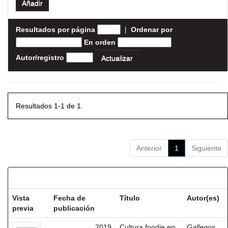
Resultados por página
|
Ordenar por
En orden
Autor/registro
Resultados 1-1 de 1.
Anterior
1
Siguiente
Resultados por ítem:
Vista
Fecha de
Título
Autor(es)
previa
publicación
2019
Cultura foodie en
Gallegos,