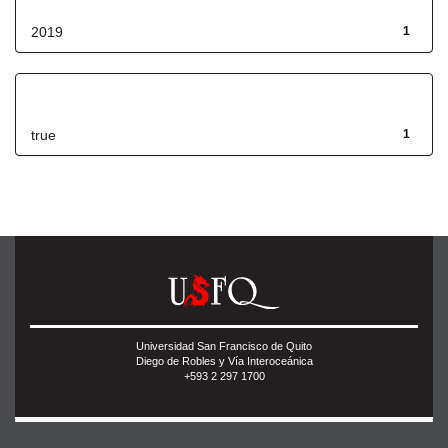
2019
1
Has File(s)
true
1
Universidad San Francisco de Quito
Diego de Robles y Vía Interoceánica
+593 2 297 1700