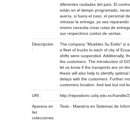
diferentes ciudades del país. El cont
están en el tiempo programado, necesi
avería, si fuera el caso, el personal 
retrasar la entrega, ya sea reparando
mismo necesita crear rutas de entrega
sus respectivos costos de ventas.
Descripción
The company "Muebles Su Estilo" is a 
:
a fleet of trucks to each of city of Ec
shifts were suspended. Additionally, 
the customers. The introduction of GIS
let us know if the transports are on ti
thesis will also help to identify optim
delays with the customers. Further more
customers location. And last but not l
URI :
http://repositorio.usfq.edu.ec/handle
Aparece en
Tesis - Maestría en Sistemas de Info
las
colecciones: