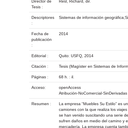
Director de
Resl, Richard, dir.
Tesis :
Descriptores
Sistemas de información geográfica;S
:
Fecha de
2014
publicación
:
Editorial :
Quito: USFQ, 2014
Citación :
Tesis (Magíster en Sistemas de Infor
Páginas :
68 h. : il.
Acceso:
openAccess
Atribución-NoComercial-SinDerivadas
Resumen :
La empresa “Muebles Su Estilo” es un
camiones con la que realiza los viaje
se han venido suscitando una serie de
sufren daños en medio del camino y e
mercadería. La empresa cuenta tambié