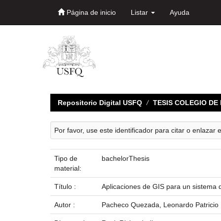
Página de inicio
Listar
Ayuda
Skip
navigation
Repositorio Digital USFQ
TESIS COLEGIO D
Por favor, use este identificador para citar o enlazar 
Tipo de
bachelorThesis
material:
Título :
Aplicaciones de GIS para un sistema 
Autor :
Pacheco Quezada, Leonardo Patricio