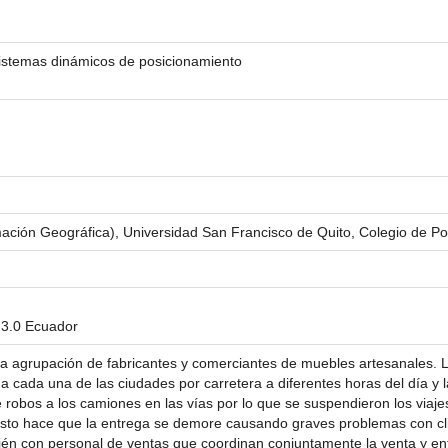
istemas dinámicos de posicionamiento
mación Geográfica), Universidad San Francisco de Quito, Colegio de P
 3.0 Ecuador
a agrupación de fabricantes y comerciantes de muebles artesanales. 
s a cada una de las ciudades por carretera a diferentes horas del día 
 robos a los camiones en las vías por lo que se suspendieron los via
sto hace que la entrega se demore causando graves problemas con clien
n con personal de ventas que coordinan conjuntamente la venta y ent