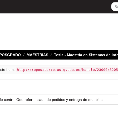
E POSGRADO
MAESTRÍAS
Tesis - Maestría en Sistemas de In
este ítem:
http://repositorio.usfq.edu.ec/handle/23000/3205
de control Geo referenciado de pedidos y entrega de muebles.