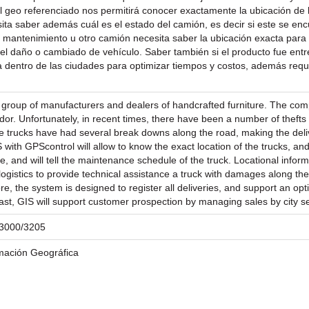
rol geo referenciado nos permitirá conocer exactamente la ubicación d
ta saber además cuál es el estado del camión, es decir si este se enc
de mantenimiento u otro camión necesita saber la ubicación exacta para
 el daño o cambiado de vehículo. Saber también si el producto fue entr
 dentro de las ciudades para optimizar tiempos y costos, además requi
group of manufacturers and dealers of handcrafted furniture. The comp
uador. Unfortunately, in recent times, there have been a number of thefts 
the trucks have had several break downs along the road, making the del
 with GPScontrol will allow to know the exact location of the trucks, a
me, and will tell the maintenance schedule of the truck. Locational info
al logistics to provide technical assistance a truck with damages along 
, the system is designed to register all deliveries, and support an optima
east, GIS will support customer prospection by managing sales by city se
/23000/3205
rmación Geográfica