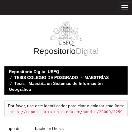
Skip
navigation
Repositorio
Digital
Repositorio Digital USFQ
TESIS COLEGIO DE POSGRADO
MAESTRÍAS
Tesis - Maestría en Sistemas de Información
Geográfica
Por favor, use este identificador para citar o enlazar este ítem:
http://repositorio.usfq.edu.ec/handle/23000/3259
Tipo de
bachelorThesis