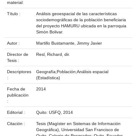
material:
Título :
Análisis geoespacial de las características
sociodemográficas de la población beneficiaria
del proyecto HAMURU ubicada en la parroquia
Simón Bolivar.
Autor :
Martillo Bustamante, Jimmy Javier
Director de
Resl, Richard, dir.
Tesis :
Descriptores
Geografía;Población;Análisis espacial
:
(Estadística)
Fecha de
2014
publicación
:
Editorial :
Quito: USFQ, 2014
Citación :
Tesis (Magíster en Sistemas de Información
Geográfica), Universidad San Francisco de
Quito, Colegio de Posgrados; Quito, Ecuador,