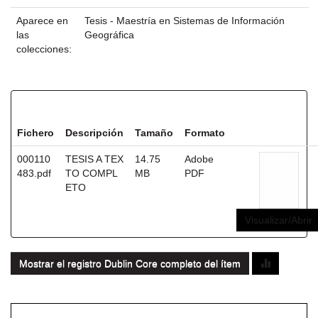
Aparece en
Tesis - Maestría en Sistemas de Información
las
Geográfica
colecciones:
Ficheros en este ítem:
Fichero
Descripción
Tamaño
Formato
000110
TESIS A TEX
14.75
Adobe
483.pdf
TO COMPL
MB
PDF
ETO
Visualizar/Abrir
Mostrar el registro Dublin Core completo del ítem