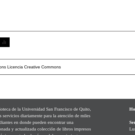
mons
Licencia Creative Commons
ioteca de la Universidad San Francisco de Quito,
Ho
s servicios diariamente para la atención de miles
udiantes en donde pueden encontrar una
Se
onada y actualizada colección de libros impresos
Lu