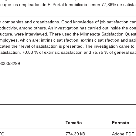
 de que los empleados de El Portal Inmobiliario tienen 77,36% de satisf
 for companies and organizations. Good knowledge of job satisfaction can
ctivity, among others. An investigation has carried out inside the comp
ucture, were interviewed. There used the Minnesota Satisfaction Questi
employees, which are: intrinsic satisfaction, extrinsic satisfaction and s
ted their level of satisfaction is presented. The investigation came to
satisfaction, 70,83 % of extrinsic satisfaction and 75,75 % of general sat
/23000/3299
Tamaño
Formato
TO
774.39 kB
Adobe PDF