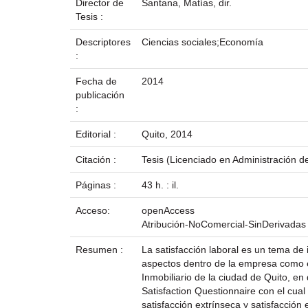
Director de
Santana, Matías, dir.
Tesis :
Descriptores
Ciencias sociales;Economía
:
Fecha de
2014
publicación
:
Editorial :
Quito, 2014
Citación :
Tesis (Licenciado en Administración d
Páginas :
43 h. : il.
Acceso:
openAccess
Atribución-NoComercial-SinDerivadas
Resumen :
La satisfacción laboral es un tema de
aspectos dentro de la empresa como el
Inmobiliario de la ciudad de Quito, e
Satisfaction Questionnaire con el cual 
satisfacción extrínseca y satisfacció