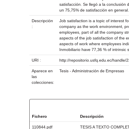
satisfacción. Se llegó a la conclusión
un 75,75% de satisfacción en general.
Descripción
Job satisfaction is a topic of interest
:
company as the work environment, produ
employees, part of all the company str
aspects of the job satisfaction of the 
aspects of work where employees indica
Inmobiliario have 77,36 % of intrinsic 
URI :
http://repositorio.usfq.edu.ec/handle
Aparece en
Tesis - Administración de Empresas
las
colecciones:
Ficheros en este ítem:
Fichero
Descripción
110844.pdf
TESIS A TEXTO COMPLE