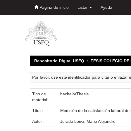
Página de inicio
Listar
Ayuda
Skip
navigation
Repositorio Digital USFQ
TESIS COLEGIO D
Por favor, use este identificador para citar o enlazar 
Tipo de
bachelorThesis
material:
Título :
Medición de la satisfacción laboral de
Autor :
Jurado Leiva, Mario Alejandro