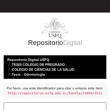
Skip
navigation
Repositorio
Digital
Repositorio Digital USFQ
TESIS COLEGIO DE PREGRADO
COLEGIO DE CIENCIAS DE LA SALUD
Tesis - Odontología
Por favor, use este identificador para citar o enlazar este ítem:
http://repositorio.usfq.edu.ec/handle/23000/3522
Registro completo de metadatos