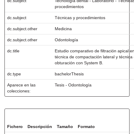
dc.subject
Tecnología dental - Laboratorio - Técnica
procedimientos
dc.subject
Técnicas y procedimientos
dc.subject.other
Medicina
dc.subject.other
Odontología
dc.title
Estudio comparativo de filtración apical en
técnica de compactación lateral y técnica
obturación con System B.
dc.type
bachelorThesis
Aparece en las
Tesis - Odontología
colecciones:
Ficheros en este ítem:
Fichero
Descripción
Tamaño
Formato