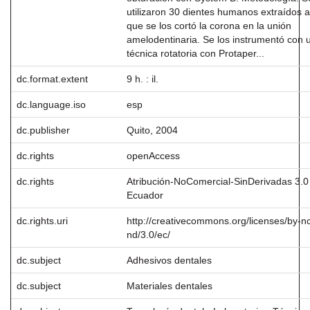
utilizaron 30 dientes humanos extraídos a
que se los cortó la corona en la unión
amelodentinaria. Se los instrumentó con 
técnica rotatoria con Protaper...
dc.format.extent
9 h. : il.
dc.language.iso
esp
dc.publisher
Quito, 2004
dc.rights
openAccess
dc.rights
Atribución-NoComercial-SinDerivadas 3.0
Ecuador
dc.rights.uri
http://creativecommons.org/licenses/by-n
nd/3.0/ec/
dc.subject
Adhesivos dentales
dc.subject
Materiales dentales