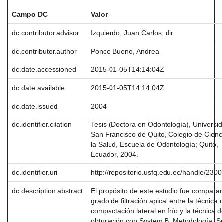
Campo DC
Valor
dc.contributor.advisor
Izquierdo, Juan Carlos, dir.
dc.contributor.author
Ponce Bueno, Andrea
dc.date.accessioned
2015-01-05T14:14:04Z
dc.date.available
2015-01-05T14:14:04Z
dc.date.issued
2004
dc.identifier.citation
Tesis (Doctora en Odontología), Universi
San Francisco de Quito, Colegio de Cienc
la Salud, Escuela de Odontología; Quito,
Ecuador, 2004.
dc.identifier.uri
http://repositorio.usfq.edu.ec/handle/230
dc.description.abstract
El propósito de este estudio fue comparar
grado de filtración apical entre la técnica 
compactación lateral en frío y la técnica d
obturación con System B. Metodología. S