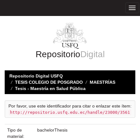
Skip
navigation
Repositorio
Digital
Repositorio Digital USFQ
TESIS COLEGIO DE POSGRADO
MAESTRÍAS
Tesis - Maestría en Salud Pública
Por favor, use este identificador para citar o enlazar este ítem:
http://repositorio.usfq.edu.ec/handle/23000/3561
Tipo de
bachelorThesis
material: