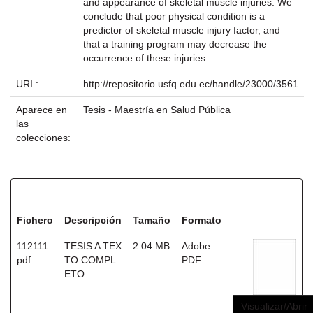
and appearance of skeletal muscle injuries. We
conclude that poor physical condition is a
predictor of skeletal muscle injury factor, and
that a training program may decrease the
occurrence of these injuries.
URI :
http://repositorio.usfq.edu.ec/handle/23000/3561
Aparece en
Tesis - Maestría en Salud Pública
las
colecciones:
Ficheros en este ítem:
Fichero
Descripción
Tamaño
Formato
112111.
TESIS A TEX
2.04 MB
Adobe
pdf
TO COMPL
PDF
ETO
Visualizar/Abrir