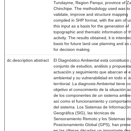
Tundayme, Region Panqui, province of 
Chinchipe. The methodology used was to
validate, improve and structure mapping
compiled in SHP format, with the aim of u
this input as a basis for the generation of
topographic and thematic information of t
activity. The results obtained, it is intende
basis for future land use planning and as 
for decision making.
dc.description.abstract
El Diagnóstico Ambiental está constituido
conjunto de estudios, análisis y propuest
actuación y seguimiento que abarcan el 
ambiental y su vulnerabilidad en todo el 
territorial. La diagnosis Ambiental tiene 
objetivo el conocimiento de la situación ac
de los componentes de un sistema ambien
así como el funcionamiento y comportami
del sistema. Los Sistemas de Información
Geográfica (SIG), las técnicas de
Sensoramiento Remoto y los Sistemas de
Posicionamiento Global (GPS), han pres
en las últimas décadas un importante desa