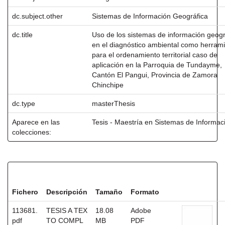
dc.subject.other
Sistemas de Información Geográfica
dc.title
Uso de los sistemas de información geogr
en el diagnóstico ambiental como herram
para el ordenamiento territorial caso de
aplicación en la Parroquia de Tundayme,
Cantón El Pangui, Provincia de Zamora
Chinchipe
dc.type
masterThesis
Aparece en las
Tesis - Maestría en Sistemas de Informac
colecciones:
Ficheros en este ítem:
Fichero
Descripción
Tamaño
Formato
113681.
TESIS A TEX
18.08
Adobe
pdf
TO COMPL
MB
PDF