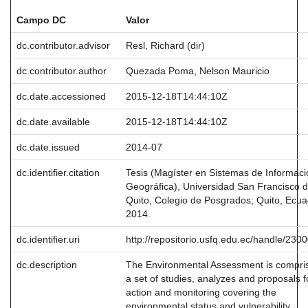
Campo DC
Valor
dc.contributor.advisor
Resl, Richard (dir)
dc.contributor.author
Quezada Poma, Nelson Mauricio
dc.date.accessioned
2015-12-18T14:44:10Z
dc.date.available
2015-12-18T14:44:10Z
dc.date.issued
2014-07
dc.identifier.citation
Tesis (Magíster en Sistemas de Informaci
Geográfica), Universidad San Francisco 
Quito, Colegio de Posgrados; Quito, Ecua
2014.
dc.identifier.uri
http://repositorio.usfq.edu.ec/handle/230
dc.description
The Environmental Assessment is compri
a set of studies, analyzes and proposals f
action and monitoring covering the
environmental status and vulnerability