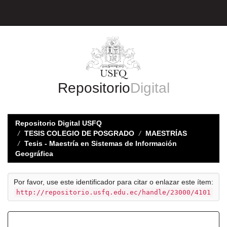
Skip
navigation
Repositorio
Digital
Repositorio Digital USFQ
TESIS COLEGIO DE POSGRADO
MAESTRÍAS
Tesis - Maestría en Sistemas de Información
Geográfica
Por favor, use este identificador para citar o enlazar este ítem:
http://repositorio.usfq.edu.ec/handle/23000/4101
Registro completo de metadatos