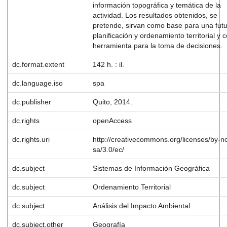
información topográfica y temática de la
actividad. Los resultados obtenidos, se
pretende, sirvan como base para una fut
planificación y ordenamiento territorial y
herramienta para la toma de decisiones.
dc.format.extent
142 h. : il.
dc.language.iso
spa
dc.publisher
Quito, 2014.
dc.rights
openAccess
dc.rights.uri
http://creativecommons.org/licenses/by-n
sa/3.0/ec/
dc.subject
Sistemas de Información Geográfica
dc.subject
Ordenamiento Territorial
dc.subject
Análisis del Impacto Ambiental
dc.subject.other
Geografía