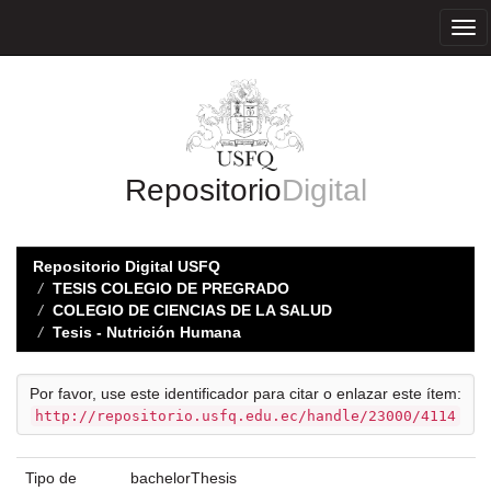
Skip
navigation
Repositorio
Digital
Repositorio Digital USFQ
TESIS COLEGIO DE PREGRADO
COLEGIO DE CIENCIAS DE LA SALUD
Tesis - Nutrición Humana
Por favor, use este identificador para citar o enlazar este ítem:
http://repositorio.usfq.edu.ec/handle/23000/4114
Tipo de
bachelorThesis