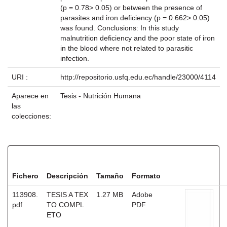
(p = 0.78> 0.05) or between the presence of
parasites and iron deficiency (p = 0.662> 0.05)
was found. Conclusions: In this study
malnutrition deficiency and the poor state of iron
in the blood where not related to parasitic
infection.
URI :
http://repositorio.usfq.edu.ec/handle/23000/4114
Aparece en
Tesis - Nutrición Humana
las
colecciones:
Ficheros en este ítem:
Fichero
Descripción
Tamaño
Formato
113908.
TESIS A TEX
1.27 MB
Adobe
pdf
TO COMPL
PDF
ETO