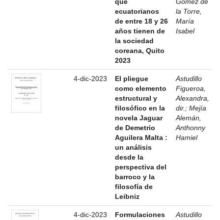
que
Gómez de
ecuatorianos
la Torre,
de entre 18 y 26
María
años tienen de
Isabel
la sociedad
coreana, Quito
2023
4-dic-2023
El pliegue
Astudillo
como elemento
Figueroa,
estructural y
Alexandra,
filosófico en la
dir.
;
Mejía
novela Jaguar
Alemán,
de Demetrio
Anthonny
Aguilera Malta :
Hamiel
un análisis
desde la
perspectiva del
barroco y la
filosofía de
Leibniz
4-dic-2023
Formulaciones
Astudillo