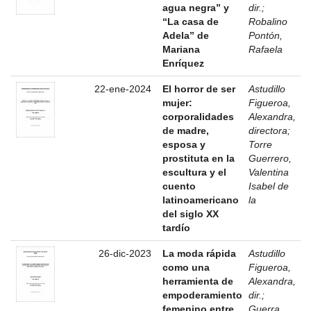
agua negra” y
dir.
;
“La casa de
Robalino
Adela” de
Pontón,
Mariana
Rafaela
Enríquez
22-ene-2024
El horror de ser
Astudillo
mujer:
Figueroa,
corporalidades
Alexandra,
de madre,
directora
;
esposa y
Torre
prostituta en la
Guerrero,
escultura y el
Valentina
cuento
Isabel de
latinoamericano
la
del siglo XX
tardío
26-dic-2023
La moda rápida
Astudillo
como una
Figueroa,
herramienta de
Alexandra,
empoderamiento
dir.
;
femenino entre
Guerra