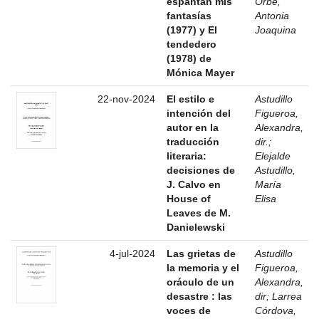
espantan mis
Orbe,
fantasías
Antonia
(1977) y El
Joaquina
tendedero
(1978) de
Mónica Mayer
22-nov-2024
El estilo e
Astudillo
intención del
Figueroa,
autor en la
Alexandra,
traducción
dir.
;
literaria:
Elejalde
decisiones de
Astudillo,
J. Calvo en
María
House of
Elisa
Leaves de M.
Danielewski
4-jul-2024
Las grietas de
Astudillo
la memoria y el
Figueroa,
oráculo de un
Alexandra,
desastre : las
dir
;
Larrea
voces de
Córdova,