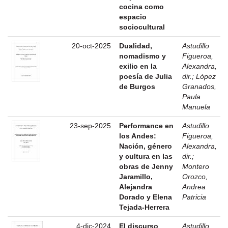
cocina como
espacio
sociocultural
20-oct-2025
Dualidad,
Astudillo
nomadismo y
Figueroa,
exilio en la
Alexandra,
poesía de Julia
dir.
;
López
de Burgos
Granados,
Paula
Manuela
23-sep-2025
Performance en
Astudillo
los Andes:
Figueroa,
Nación, género
Alexandra,
y cultura en las
dir.
;
obras de Jenny
Montero
Jaramillo,
Orozco,
Alejandra
Andrea
Dorado y Elena
Patricia
Tejada-Herrera
4-dic-2024
El discurso
Astudillo