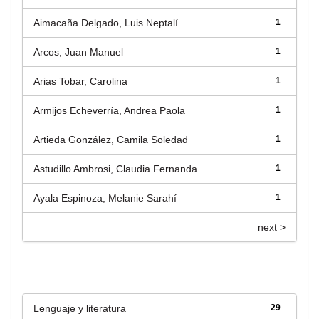
Aimacaña Delgado, Luis Neptalí
1
Arcos, Juan Manuel
1
Arias Tobar, Carolina
1
Armijos Echeverría, Andrea Paola
1
Artieda González, Camila Soledad
1
Astudillo Ambrosi, Claudia Fernanda
1
Ayala Espinoza, Melanie Sarahí
1
next >
Título
Lenguaje y literatura
29