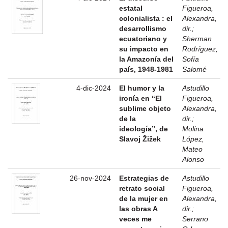
estatal
Figueroa,
colonialista : el
Alexandra,
desarrollismo
dir.
;
ecuatoriano y
Sherman
su impacto en
Rodríguez,
la Amazonía del
Sofía
país, 1948-1981
Salomé
4-dic-2024
El humor y la
Astudillo
ironía en “El
Figueroa,
sublime objeto
Alexandra,
de la
dir.
;
ideología”, de
Molina
Slavoj Žižek
López,
Mateo
Alonso
26-nov-2024
Estrategias de
Astudillo
retrato social
Figueroa,
de la mujer en
Alexandra,
las obras A
dir.
;
veces me
Serrano