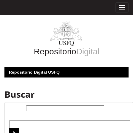
Skip
navigation
Repositorio
Digital
Repositorio Digital USFQ
Buscar
Buscar:
por