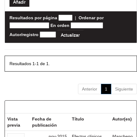
Resultados por página
|
Ordenar por
En orden
Autor/registro
Resultados 1-1 de 1.
Anterior
1
Siguiente
Resultados por ítem:
Vista
Fecha de
Título
Autor(es)
previa
publicación
nov-2015
Efectos clínicos
Mancheno,