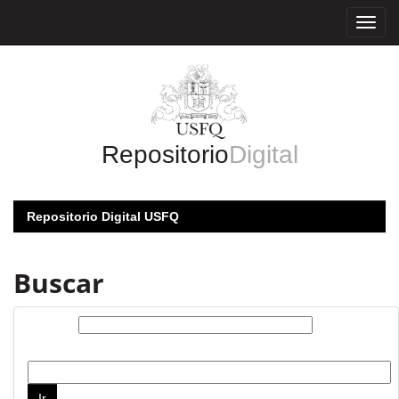
Skip
navigation
Repositorio
Digital
Repositorio Digital USFQ
Buscar
Buscar:
por