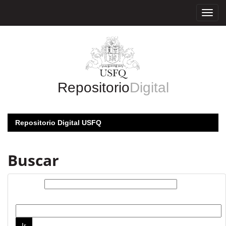
Skip
navigation
Repositorio
Digital
Repositorio Digital USFQ
Buscar
Buscar:
por