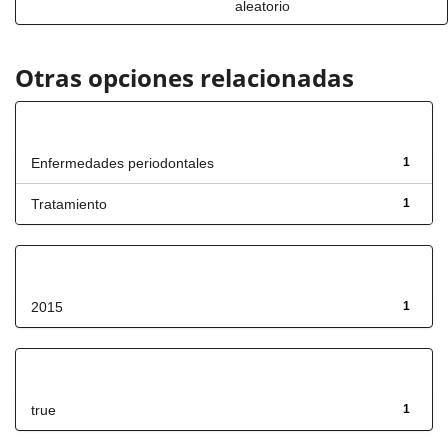
aleatorio
Otras opciones relacionadas
Título
Enfermedades periodontales
1
Tratamiento
1
Fecha de lanzamiento
2015
1
Has File(s)
true
1