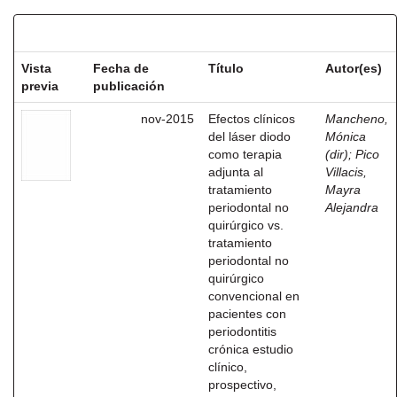
Resultados por ítem:
Vista
Fecha de
Título
Autor(es)
previa
publicación
nov-2015
Efectos clínicos
Mancheno,
del láser diodo
Mónica
como terapia
(dir)
;
Pico
adjunta al
Villacis,
tratamiento
Mayra
periodontal no
Alejandra
quirúrgico vs.
tratamiento
periodontal no
quirúrgico
convencional en
pacientes con
periodontitis
crónica estudio
clínico,
prospectivo,