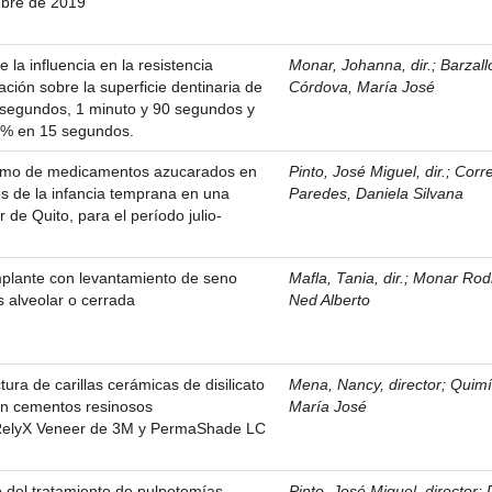
mbre de 2019
e la influencia en la resistencia
Monar, Johanna, dir.
;
Barzall
ación sobre la superficie dentinaria de
Córdova, María José
segundos, 1 minuto y 90 segundos y
37% en 15 segundos.
sumo de medicamentos azucarados en
Pinto, José Miguel, dir.
;
Corr
ies de la infancia temprana en una
Paredes, Daniela Silvana
 de Quito, para el período julio-
mplante con levantamiento de seno
Mafla, Tania, dir.
;
Monar Rod
s alveolar o cerrada
Ned Alberto
tura de carillas cerámicas de disilicato
Mena, Nancy, director
;
Quimí
con cementos resinosos
María José
 RelyX Veneer de 3M y PermaShade LC
 del tratamiento de pulpotomías
Pinto, José Miguel, director
;