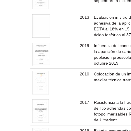
septiembre a dicie
2013
Evaluación in vitro d
adhesiva de la aplic
EDTA al 18% en 15 
ácido fosfórico al 
2019
Influencia del con
la aparición de car
población preescolar
octubre 2019
2010
Colocación de un i
maxilar técnica tran
2017
Resistencia a la frac
de litio adheridas 
fotopolimerizables
de Ultradent
2019
Estudio comparativo