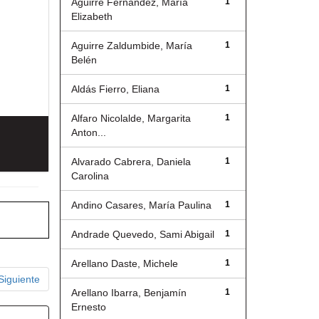
Aguirre Fernández, María
1
Elizabeth
Aguirre Zaldumbide, María
1
Belén
Aldás Fierro, Eliana
1
Alfaro Nicolalde, Margarita
1
Anton...
Alvarado Cabrera, Daniela
1
Carolina
Andino Casares, María Paulina
1
Andrade Quevedo, Sami Abigail
1
Arellano Daste, Michele
1
Siguiente
Arellano Ibarra, Benjamín
1
Ernesto