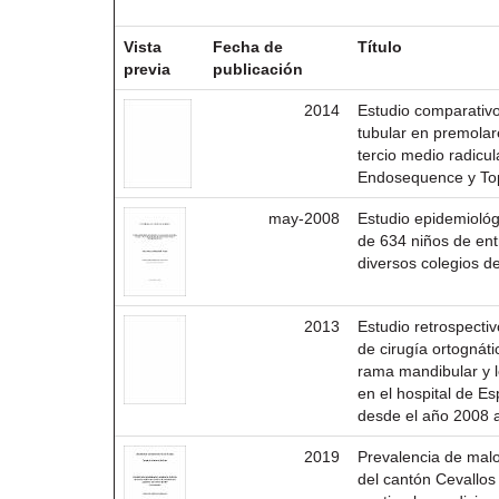
Resultados por ítem:
Vista
Fecha de
Título
previa
publicación
2014
Estudio comparativo
tubular en premolar
tercio medio radicu
Endosequence y Top
may-2008
Estudio epidemiológ
de 634 niños de ent
diversos colegios d
2013
Estudio retrospecti
de cirugía ortognátic
rama mandibular y le
en el hospital de E
desde el año 2008 a
2019
Prevalencia de mal
del cantón Cevallos