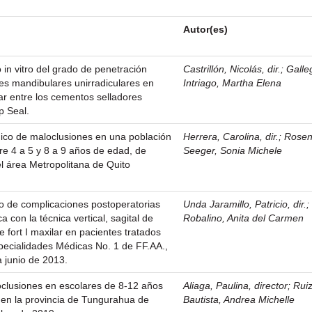
Autor(es)
 in vitro del grado de penetración
Castrillón, Nicolás, dir.
;
Galle
es mandibulares unirradiculares en
Intriago, Martha Elena
lar entre los cementos selladores
 Seal.
ico de maloclusiones en una población
Herrera, Carolina, dir.
;
Rosen
re 4 a 5 y 8 a 9 años de edad, de
Seeger, Sonia Michele
el área Metropolitana de Quito
vo de complicaciones postoperatorias
Unda Jaramillo, Patricio, dir.
a con la técnica vertical, sagital de
Robalino, Anita del Carmen
 fort I maxilar en pacientes tratados
specialidades Médicas No. 1 de FF.AA.,
 junio de 2013.
oclusiones en escolares de 8-12 años
Aliaga, Paulina, director
;
Rui
 en la provincia de Tungurahua de
Bautista, Andrea Michelle