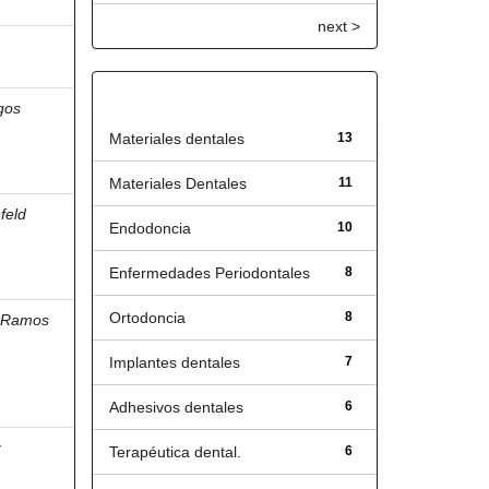
next >
Título
gos
Materiales dentales
13
Materiales Dentales
11
feld
Endodoncia
10
Enfermedades Periodontales
8
Ortodoncia
8
;
Ramos
Implantes dentales
7
Adhesivos dentales
6
z
Terapéutica dental.
6