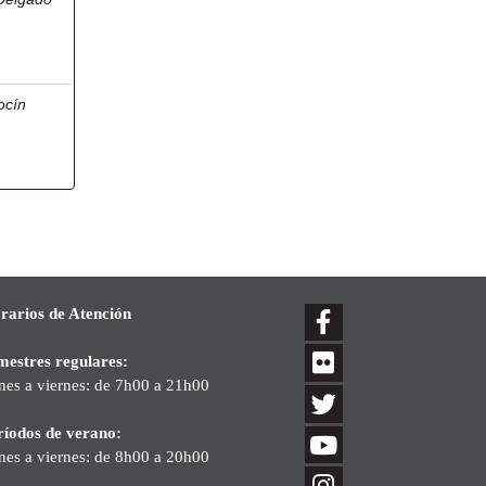
ocín
rarios de Atención
mestres regulares:
nes a viernes: de 7h00 a 21h00
ríodos de verano:
nes a viernes: de 8h00 a 20h00