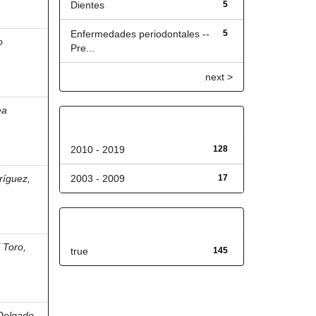
Dientes
5
Enfermedades periodontales --
5
o
Pre...
next >
ea
Fecha de lanzamiento
2010 - 2019
128
ríguez,
2003 - 2009
17
Has File(s)
 Toro,
true
145
Delgado