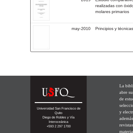
realizadas con óxid
molares primarios
may-2010
Principios y técnic
La bibl
abre su
de est
selecci
Universidad San Francisco de
y elect
Quito
Diego de Robles y Vía
además 
Interoceánica
revista
+593 2 297 1700
materia