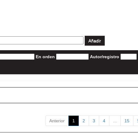
En orden
Autor/registro
Anterior
1
2
3
4
...
15