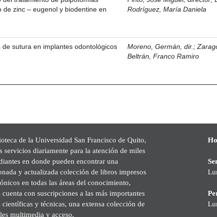
o de zinc – eugenol y biodentine en
Rodríguez, María Daniela
as de sutura en implantes odontológicos
Moreno, Germán, dir.
;
Zarag
Beltrán, Franco Ramiro
ioteca de la Universidad San Francisco de Quito,
Ho
s servicios diariamente para la atención de miles
udiantes en donde pueden encontrar una
Se
onada y actualizada colección de libros impresos
Lu
rónicos en todas las áreas del conocimiento,
cuenta con suscripciones a las más importantes
Pe
s científicas y técnicas, una extensa colección de
Lu
les multimedia y acceso.