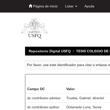
Página de inicio
Listar
Ayuda
Skip
navigation
Repositorio Digital USFQ
TESIS COLEGIO D
Por favor, use este identificador para citar o enlazar 
Registro completo de metadatos
Campo DC
Valor
dc.contributor.advisor
Trueba, Gabriel, director
dc.contributor.author
Ontaneda Luna, Sonia