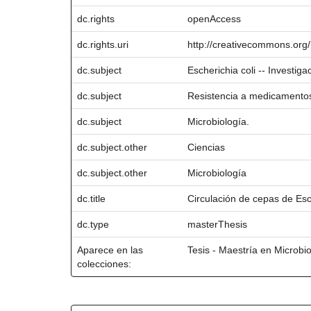
dc.rights
openAccess
dc.rights.uri
http://creativecommons.org/
dc.subject
Escherichia coli -- Investig
dc.subject
Resistencia a medicamentos
dc.subject
Microbiología.
dc.subject.other
Ciencias
dc.subject.other
Microbiología
dc.title
Circulación de cepas de Esc
dc.type
masterThesis
Aparece en las
Tesis - Maestría en Microbi
colecciones: