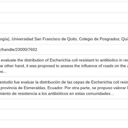
logía), Universidad San Francisco de Quito, Colegio de Posgrados; Qu
.ec/handle/23000/7602
 evaluate the distribution of Escherichia coli resistant to antibiotics i
e other hand, it was proposed to assess the influence of roads on the a
s...
 estudio fue evaluar la distribución de las cepas de Escherichia coli resi
rovincia de Esmeraldas, Ecuador. Por otra parte, se propuso valorar la
iento de resistencia a los antibióticos en estas comunidades...