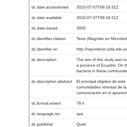
dc.date.accessioned
2010-07-07T08:16:31Z
dc.date.available
2010-07-07T08:16:31Z
dc.date.issued
2005
dc.identifier.citation
Tesis (Magíster en Microbio
dc.identifier.uri
http://repositorio.usfq.edu
dc.description
The aim of this study was to
a province of Ecuador. On th
bacteria in these communitie
dc.description.abstract
El principal objetivo de este
comunidades remotas de la p
comunicación en el aparecim
dc.format.extent
78 h.
dc.language.iso
spa
dc.publisher
Quito