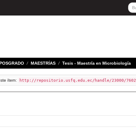
E POSGRADO
MAESTRÍAS
Tesis - Maestría en Microbiología
este ítem:
http://repositorio.usfq.edu.ec/handle/23000/7602