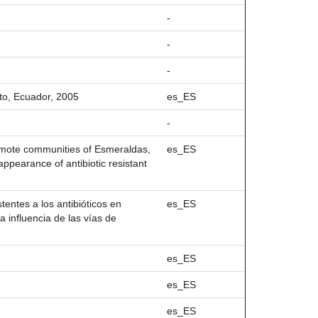
-
-
-
ito, Ecuador, 2005
es_ES
-
n remote communities of Esmeraldas,
es_ES
ppearance of antibiotic resistant
stentes a los antibióticos en
es_ES
 influencia de las vías de
es_ES
es_ES
es_ES