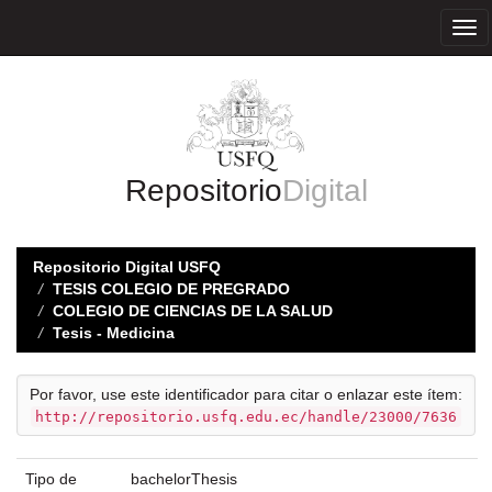
Skip
navigation
Repositorio
Digital
Repositorio Digital USFQ
TESIS COLEGIO DE PREGRADO
COLEGIO DE CIENCIAS DE LA SALUD
Tesis - Medicina
Por favor, use este identificador para citar o enlazar este ítem:
http://repositorio.usfq.edu.ec/handle/23000/7636
Tipo de
bachelorThesis