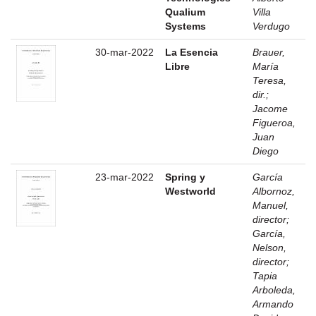
Qualium
Villa
Systems
Verdugo
30-mar-2022
La Esencia
Brauer,
Libre
María
Teresa,
dir.
;
Jacome
Figueroa,
Juan
Diego
23-mar-2022
Spring y
García
Westworld
Albornoz,
Manuel,
director
;
García,
Nelson,
director
;
Tapia
Arboleda,
Armando