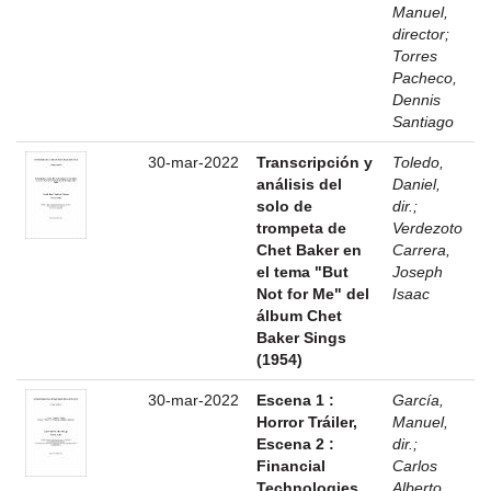
Manuel,
director
;
Torres
Pacheco,
Dennis
Santiago
30-mar-2022
Transcripción y
Toledo,
análisis del
Daniel,
solo de
dir.
;
trompeta de
Verdezoto
Chet Baker en
Carrera,
el tema "But
Joseph
Not for Me" del
Isaac
álbum Chet
Baker Sings
(1954)
30-mar-2022
Escena 1 :
García,
Horror Tráiler,
Manuel,
Escena 2 :
dir.
;
Financial
Carlos
Technologies
Alberto