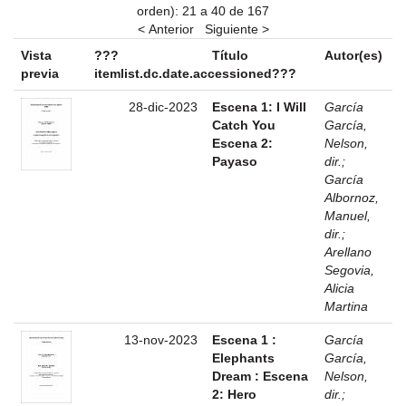
orden): 21 a 40 de 167
< Anterior
Siguiente >
Vista
???
Título
Autor(es)
previa
itemlist.dc.date.accessioned???
28-dic-2023
Escena 1: I Will
García
Catch You
García,
Escena 2:
Nelson,
Payaso
dir.
;
García
Albornoz,
Manuel,
dir.
;
Arellano
Segovia,
Alicia
Martina
13-nov-2023
Escena 1 :
García
Elephants
García,
Dream : Escena
Nelson,
2: Hero
dir.
;