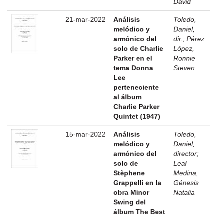
David
21-mar-2022
Análisis
Toledo,
melódico y
Daniel,
armónico del
dir.
;
Pérez
solo de Charlie
López,
Parker en el
Ronnie
tema Donna
Steven
Lee
perteneciente
al álbum
Charlie Parker
Quintet (1947)
15-mar-2022
Análisis
Toledo,
melódico y
Daniel,
armónico del
director
;
solo de
Leal
Stèphene
Medina,
Grappelli en la
Génesis
obra Minor
Natalia
Swing del
álbum The Best