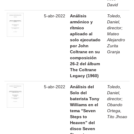
David
5-abr-2022
Análisis
Toledo,
armónico y
Daniel,
rítmico
director
;
aplicado al
Mateo
solo ejecutado
Alejandro
por John
Zurita
Coltrane en su
Granja
composición
26-2 del álbum
The Coltrane
Legacy (1960)
5-abr-2022
Análisis del
Toledo,
Solo del
Daniel,
baterista Tony
director
;
Williams en el
Obando
tema “Seven
Ortega,
Steps to
Tito Jhoao
Heaven” del
disco Seven