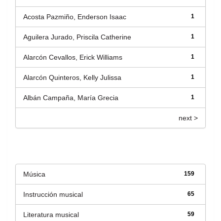
Acosta Pazmiño, Enderson Isaac
1
Aguilera Jurado, Priscila Catherine
1
Alarcón Cevallos, Erick Williams
1
Alarcón Quinteros, Kelly Julissa
1
Albán Campaña, María Grecia
1
next >
Título
Música
159
Instrucción musical
65
Literatura musical
59