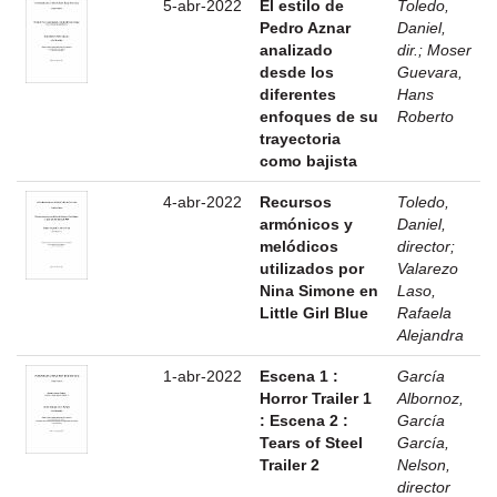
5-abr-2022
El estilo de
Toledo,
Pedro Aznar
Daniel,
analizado
dir.
;
Moser
desde los
Guevara,
diferentes
Hans
enfoques de su
Roberto
trayectoria
como bajista
4-abr-2022
Recursos
Toledo,
armónicos y
Daniel,
melódicos
director
;
utilizados por
Valarezo
Nina Simone en
Laso,
Little Girl Blue
Rafaela
Alejandra
1-abr-2022
Escena 1 :
García
Horror Trailer 1
Albornoz,
: Escena 2 :
García
Tears of Steel
García,
Trailer 2
Nelson,
director