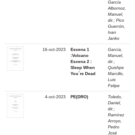
García
Albornoz,
Manuel,
dir.
;
Pico
Guerrón,
Ivan
Janko
16-oct-2023
Escena 1
García,
:Volcano
Manuel,
Escena 2 :
dir.
;
Sleep When
Quishpe
You´re Dead
Marcillo,
Luis
Felipe
4-oct-2023
PE(DRO)
Toledo,
Daniel,
dir.
;
Ramírez
Arroyo,
Pedro
José