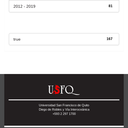
2012 - 2019
81
Has File(s)
true
167
Universidad San Francisco de Quito
Diego de Robles y Vía Interoceánica
+593 2 297 1700