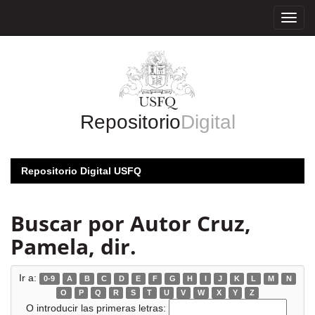
Skip
navigation
Repositorio
Digital
Repositorio Digital USFQ
Buscar por Autor Cruz,
Pamela, dir.
Ir a:
0-9
A
B
C
D
E
F
G
H
I
J
K
L
M
N
O
P
Q
R
S
T
U
V
W
X
Y
Z
O introducir las primeras letras: