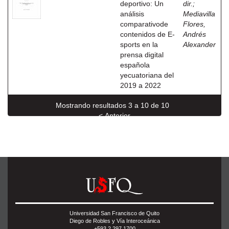
deportivo: Un
dir.
;
análisis
Mediavilla
comparativode
Flores,
contenidos de E-
Andrés
sports en la
Alexander
prensa digital
española
yecuatoriana del
2019 a 2022
Mostrando resultados 3 a 10 de 10
< Anterior
Universidad San Francisco de Quito
Diego de Robles y Vía Interoceánica
+593 2 297 1700