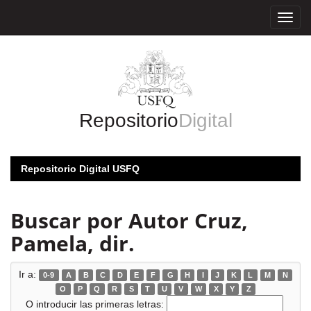
Skip
navigation
Repositorio
Digital
Repositorio Digital USFQ
Buscar por Autor Cruz,
Pamela, dir.
Ir a:
0-9
A
B
C
D
E
F
G
H
I
J
K
L
M
N
O
P
Q
R
S
T
U
V
W
X
Y
Z
O introducir las primeras letras: