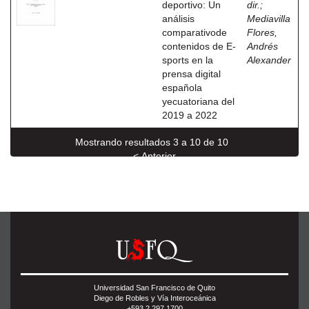
deportivo: Un
dir.
;
análisis
Mediavilla
comparativode
Flores,
contenidos de E-
Andrés
sports en la
Alexander
prensa digital
española
yecuatoriana del
2019 a 2022
Mostrando resultados 3 a 10 de 10
< Anterior
Universidad San Francisco de Quito
Diego de Robles y Vía Interoceánica
+593 2 297 1700