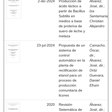
2-dic-2024
Producción de
Álvarez,
ácido láctico a
José, dir.
;
partir de Bacillus
Iza
Subtilis en
Santamaria,
medios a base
Christian
de proteína de
Alejandro
suero de leche y
melaza
23-jul-2024
Propuesta de un
Camacho,
sistema de
Óscar,
control
dir.
;
automático en la
Álvarez,
planta de
José, dir.
;
rectificación de
Ortiz
etanol para un
Guevara,
proceso de
Daniel
producción
Efraín
comunitaria de
licores
2020
Revisión
Álvarez,
Sistemática de
José, dir.
;