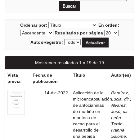
Ordenar por:
En orden:
Resultados por página
Autor/Registro:
Mostrando resultados 1 a 19 de 19
Vista
Fecha de
Título
Autor(es)
previa
publicación
14-dic-2022
Aplicación de la
Ramírez,
microencapsulación
Lucia, dir.
;
de antocianinas
Álvarez,
de mortiño en
José, dir.
;
manteca de
León
cacao para el
Terán,
desarrollo de
Ivanna
una bebida
Salomé
;