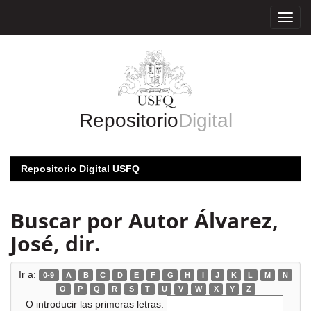
Skip
navigation
Repositorio
Digital
Repositorio Digital USFQ
Buscar por Autor Álvarez,
José, dir.
Ir a:
0-9
A
B
C
D
E
F
G
H
I
J
K
L
M
N
O
P
Q
R
S
T
U
V
W
X
Y
Z
O introducir las primeras letras: