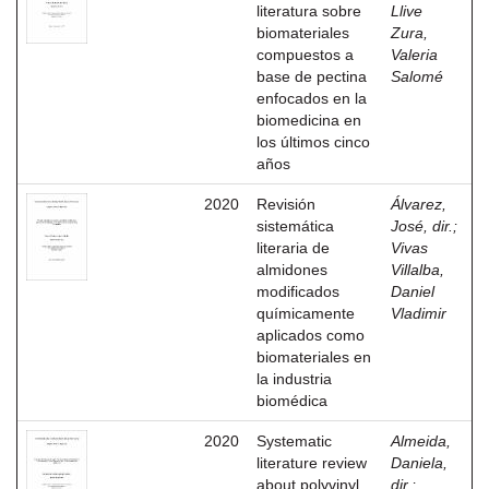
literatura sobre
Llive
biomateriales
Zura,
compuestos a
Valeria
base de pectina
Salomé
enfocados en la
biomedicina en
los últimos cinco
años
2020
Revisión
Álvarez,
sistemática
José, dir.
;
literaria de
Vivas
almidones
Villalba,
modificados
Daniel
químicamente
Vladimir
aplicados como
biomateriales en
la industria
biomédica
2020
Systematic
Almeida,
literature review
Daniela,
about polyvinyl
dir.
;