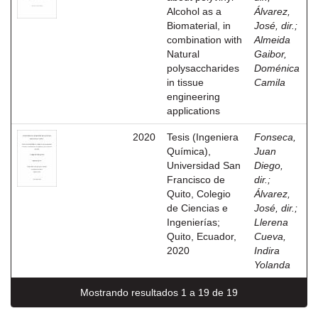
Alcohol as a
Álvarez,
Biomaterial, in
José, dir.
;
combination with
Almeida
Natural
Gaibor,
polysaccharides
Doménica
in tissue
Camila
engineering
applications
2020
Tesis (Ingeniera
Fonseca,
Química),
Juan
Universidad San
Diego,
Francisco de
dir.
;
Quito, Colegio
Álvarez,
de Ciencias e
José, dir.
;
Ingenierías;
Llerena
Quito, Ecuador,
Cueva,
2020
Indira
Yolanda
Mostrando resultados 1 a 19 de 19