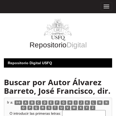
Skip
navigation
Repositorio
Digital
Repositorio Digital USFQ
Buscar por Autor Álvarez
Barreto, José Francisco, dir.
Ir a:
0-9
A
B
C
D
E
F
G
H
I
J
K
L
M
N
O
P
Q
R
S
T
U
V
W
X
Y
Z
O introducir las primeras letras: