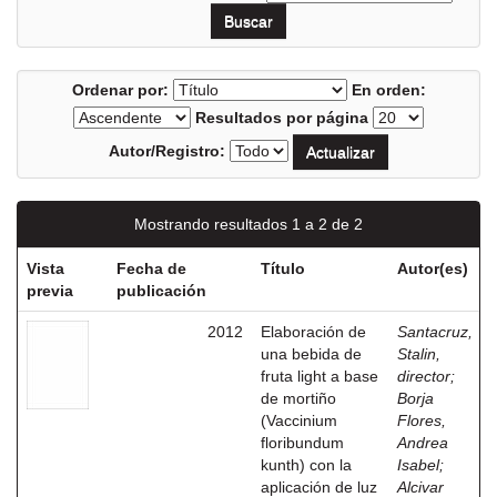
Ordenar por:
En orden:
Resultados por página
Autor/Registro:
Mostrando resultados 1 a 2 de 2
Vista
Fecha de
Título
Autor(es)
previa
publicación
2012
Elaboración de
Santacruz,
una bebida de
Stalin,
fruta light a base
director
;
de mortiño
Borja
(Vaccinium
Flores,
floribundum
Andrea
kunth) con la
Isabel
;
aplicación de luz
Alcivar