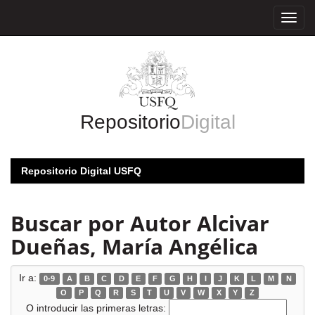
Skip
navigation
Repositorio
Digital
Repositorio Digital USFQ
Buscar por Autor Alcivar
Dueñas, María Angélica
Ir a:
0-9
A
B
C
D
E
F
G
H
I
J
K
L
M
N
O
P
Q
R
S
T
U
V
W
X
Y
Z
O introducir las primeras letras: