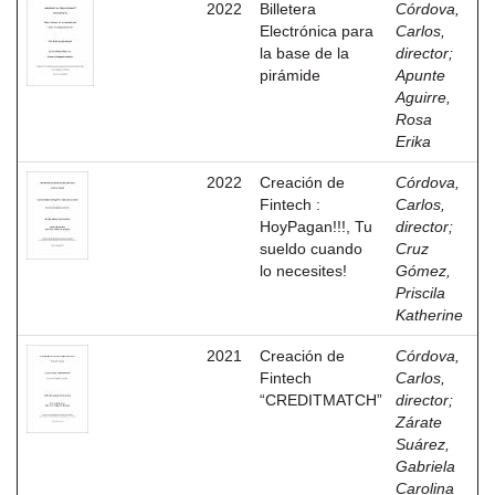
2022
Billetera
Córdova,
Electrónica para
Carlos,
la base de la
director
;
pirámide
Apunte
Aguirre,
Rosa
Erika
2022
Creación de
Córdova,
Fintech :
Carlos,
HoyPagan!!!, Tu
director
;
sueldo cuando
Cruz
lo necesites!
Gómez,
Priscila
Katherine
2021
Creación de
Córdova,
Fintech
Carlos,
“CREDITMATCH”
director
;
Zárate
Suárez,
Gabriela
Carolina