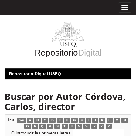
Skip
navigation
Repositorio
Digital
Repositorio Digital USFQ
Buscar por Autor Córdova,
Carlos, director
Ir a:
0-9
A
B
C
D
E
F
G
H
I
J
K
L
M
N
O
P
Q
R
S
T
U
V
W
X
Y
Z
O introducir las primeras letras: