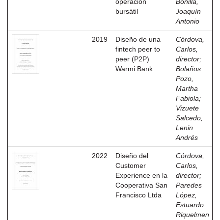
operación
Bonilla,
bursátil
Joaquín
Antonio
2019
Diseño de una
Córdova,
fintech peer to
Carlos,
peer (P2P)
director
;
Warmi Bank
Bolaños
Pozo,
Martha
Fabiola
;
Vizuete
Salcedo,
Lenin
Andrés
2022
Diseño del
Córdova,
Customer
Carlos,
Experience en la
director
;
Cooperativa San
Paredes
Francisco Ltda
López,
Estuardo
Riquelmen