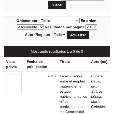
Ordenar por:
En orden:
Resultados por página
Autor/Registro:
Mostrando resultados 1 a 9 de 9
Vista
Fecha de
Título
Autor(es)
previa
publicación
2013
La asociación
Endara,
entre el empleo
Pablo,
materno en el
dir.
;
estado
Suárez
nutricional de los
López,
niños
María
participantes en
Gabriela
los Centros del