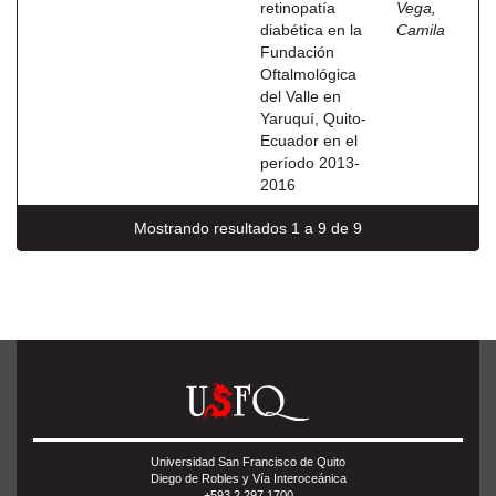
retinopatía
Vega,
diabética en la
Camila
Fundación
Oftalmológica
del Valle en
Yaruquí, Quito-
Ecuador en el
período 2013-
2016
Mostrando resultados 1 a 9 de 9
Universidad San Francisco de Quito
Diego de Robles y Vía Interoceánica
+593 2 297 1700