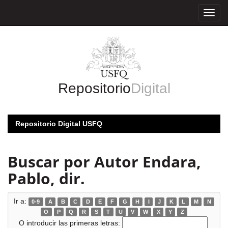
Skip
navigation
Repositorio
Digital
Repositorio Digital USFQ
Buscar por Autor Endara,
Pablo, dir.
Ir a:
0-9
A
B
C
D
E
F
G
H
I
J
K
L
M
N
O
P
Q
R
S
T
U
V
W
X
Y
Z
O introducir las primeras letras: