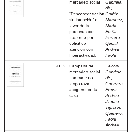
mercadeo social
Gabriela,
:
dir.
;
"Desconcentración
Guillén
sin intención" a
Martínez,
favor de la
María
personas con
Emilia
;
trastorno por
Herrera
déficit de
Quelal,
atención con
Andrea
hiperactividad.
Paola
2013
Campaña de
Falconí,
mercadeo social
Gabriela,
: anímate no
dir.
;
tengo raza,
Guerrero
acógeme en tu
Freire,
casa.
Andrea
Jimena
;
Tigreros
Quintero,
Paola
Andrea