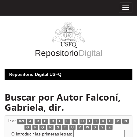
Skip
navigation
Repositorio
Digital
Repositorio Digital USFQ
Buscar por Autor Falconí,
Gabriela, dir.
Ir a:
0-9
A
B
C
D
E
F
G
H
I
J
K
L
M
N
O
P
Q
R
S
T
U
V
W
X
Y
Z
O introducir las primeras letras: