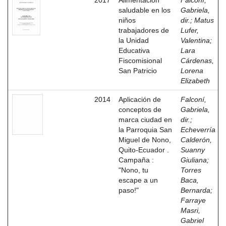
2017
Alimentación
Falconí,
saludable en los
Gabriela,
niños
dir.
;
Matus
trabajadores de
Lufer,
la Unidad
Valentina
;
Educativa
Lara
Fiscomisional
Cárdenas,
San Patricio
Lorena
Elizabeth
2014
Aplicación de
Falconí,
conceptos de
Gabriela,
marca ciudad en
dir.
;
la Parroquia San
Echeverría
Miguel de Nono,
Calderón,
Quito-Ecuador .
Suanny
Campaña :
Giuliana
;
"Nono, tu
Torres
escape a un
Baca,
paso!"
Bernarda
;
Farraye
Masri,
Gabriel