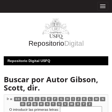
Skip
navigation
Repositorio
Digital
Repositorio Digital USFQ
Buscar por Autor Gibson,
Scott, dir.
Ir a:
0-9
A
B
C
D
E
F
G
H
I
J
K
L
M
N
O
P
Q
R
S
T
U
V
W
X
Y
Z
O introducir las primeras letras: