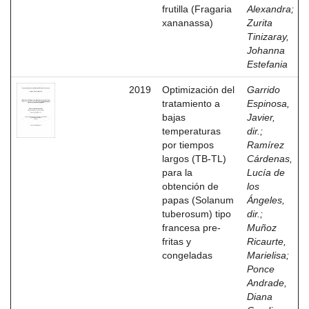
frutilla (Fragaria
Alexandra
;
xananassa)
Zurita
Tinizaray,
Johanna
Estefania
2019
Optimización del
Garrido
tratamiento a
Espinosa,
bajas
Javier,
temperaturas
dir.
;
por tiempos
Ramírez
largos (TB-TL)
Cárdenas,
para la
Lucía de
obtención de
los
papas (Solanum
Ángeles,
tuberosum) tipo
dir.
;
francesa pre-
Muñoz
fritas y
Ricaurte,
congeladas
Marielisa
;
Ponce
Andrade,
Diana