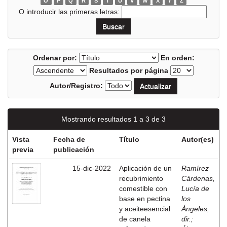
O
P
Q
R
S
T
U
V
W
X
Y
Z
O introducir las primeras letras:
Ordenar por:
En orden:
Resultados por página
Autor/Registro:
Mostrando resultados 1 a 3 de 3
Vista
Fecha de
Título
Autor(es)
previa
publicación
15-dic-2022
Aplicación de un
Ramírez
recubrimiento
Cárdenas,
comestible con
Lucía de
base en pectina
los
y aceiteesencial
Ángeles,
de canela
dir.
;