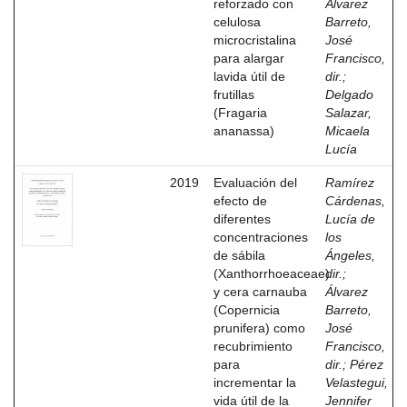
reforzado con
Álvarez
celulosa
Barreto,
microcristalina
José
para alargar
Francisco,
lavida útil de
dir.
;
frutillas
Delgado
(Fragaria
Salazar,
ananassa)
Micaela
Lucía
2019
Evaluación del
Ramírez
efecto de
Cárdenas,
diferentes
Lucía de
concentraciones
los
de sábila
Ángeles,
(Xanthorrhoeaceae)
dir.
;
y cera carnauba
Álvarez
(Copernicia
Barreto,
prunifera) como
José
recubrimiento
Francisco,
para
dir.
;
Pérez
incrementar la
Velastegui,
vida útil de la
Jennifer