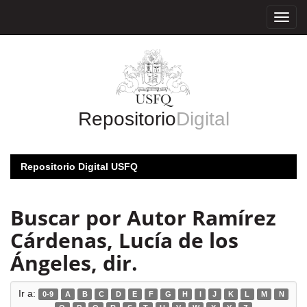
Skip
navigation
Repositorio
Digital
Repositorio Digital USFQ
Buscar por Autor Ramírez
Cárdenas, Lucía de los
Ángeles, dir.
Ir a:
0-9
A
B
C
D
E
F
G
H
I
J
K
L
M
N