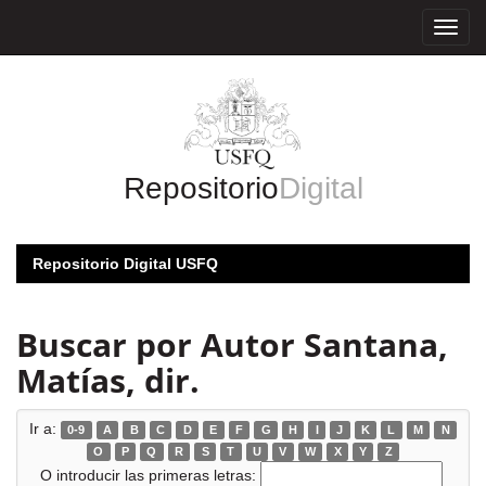
Skip
navigation
Repositorio
Digital
Repositorio Digital USFQ
Buscar por Autor Santana,
Matías, dir.
Ir a:
0-9
A
B
C
D
E
F
G
H
I
J
K
L
M
N
O
P
Q
R
S
T
U
V
W
X
Y
Z
O introducir las primeras letras: