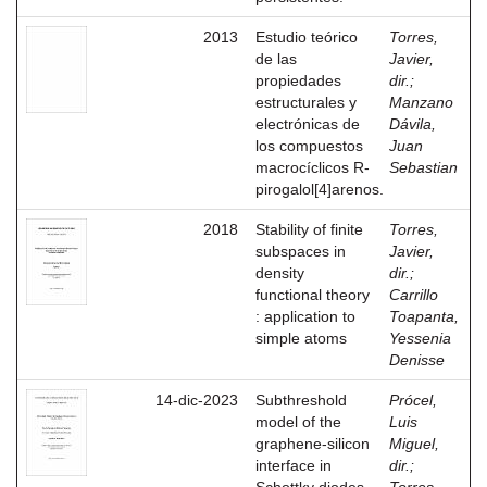
2013
Estudio teórico
Torres,
de las
Javier,
propiedades
dir.
;
estructurales y
Manzano
electrónicas de
Dávila,
los compuestos
Juan
macrocíclicos R-
Sebastian
pirogalol[4]arenos.
2018
Stability of finite
Torres,
subspaces in
Javier,
density
dir.
;
functional theory
Carrillo
: application to
Toapanta,
simple atoms
Yessenia
Denisse
14-dic-2023
Subthreshold
Prócel,
model of the
Luis
graphene-silicon
Miguel,
interface in
dir.
;