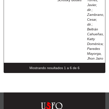
Schottky diodes
Torres,
Javier,
dir.
;
Zambrano,
Cesar,
dir.
;
Beltrán
Cahueñas,
Katty
Doménica
;
Paredes
Mayorga,
Jhon Jairo
Mostrando resultados 1 a 6 de 6