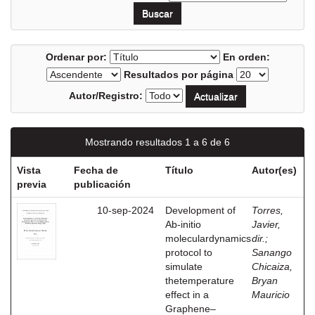
Ordenar por:
En orden:
Resultados por página
Autor/Registro:
Mostrando resultados 1 a 6 de 6
Vista
Fecha de
Título
Autor(es)
previa
publicación
10-sep-2024
Development of
Torres,
Ab-initio
Javier,
moleculardynamics
dir.
;
protocol to
Sanango
simulate
Chicaiza,
thetemperature
Bryan
effect in a
Mauricio
Graphene–