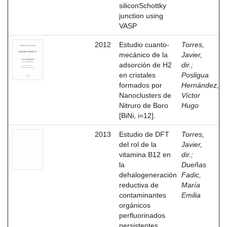
siliconSchottky
junction using
VASP
2012
Estudio cuanto-
Torres,
mecánico de la
Javier,
adsorción de H2
dir.
;
en cristales
Posligua
formados por
Hernández,
Nanoclusters de
Víctor
Nitruro de Boro
Hugo
[BiNi, i=12].
2013
Estudio de DFT
Torres,
del rol de la
Javier,
vitamina B12 en
dir.
;
la
Dueñas
dehalogeneración
Fadic,
reductiva de
María
contaminantes
Emilia
orgánicos
perfluorinados
persistentes.