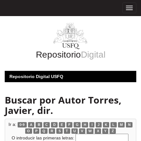
Skip
navigation
Repositorio
Digital
Repositorio Digital USFQ
Buscar por Autor Torres,
Javier, dir.
Ir a:
0-9
A
B
C
D
E
F
G
H
I
J
K
L
M
N
O
P
Q
R
S
T
U
V
W
X
Y
Z
O introducir las primeras letras: