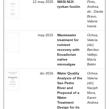
12-may-2025
WASI-NIJI:
Pinto,
ryokan fusión
Andrea,
dir.
;
Dávila
Bravo,
Valerie
Ivania
may-2015
Wastewater
Ochoa,
treatment for
Valeria
nutrient
(dir)
;
recovery with
Benítez
Ecuadorian
Vallejo,
native
María
microalgae
Belén
dic-2016
Water Quality
Ochoa,
Analysis of the
Valeria
San Pedro
(dir)
;
River and
Naciph
Proposal of a
Mora,
Water
Karen
Treatment
Andrea
Design for its