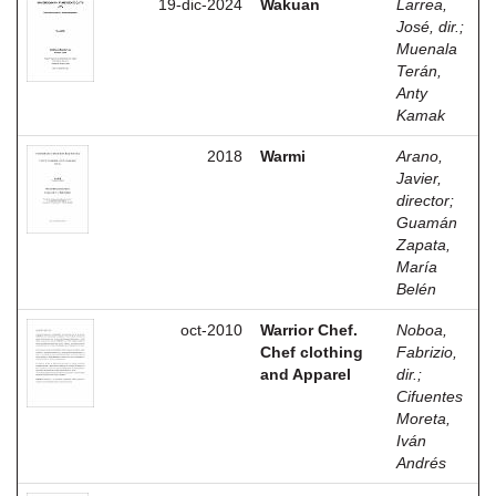
19-dic-2024
Wakuan
Larrea,
José, dir.
;
Muenala
Terán,
Anty
Kamak
2018
Warmi
Arano,
Javier,
director
;
Guamán
Zapata,
María
Belén
oct-2010
Warrior Chef.
Noboa,
Chef clothing
Fabrizio,
and Apparel
dir.
;
Cifuentes
Moreta,
Iván
Andrés