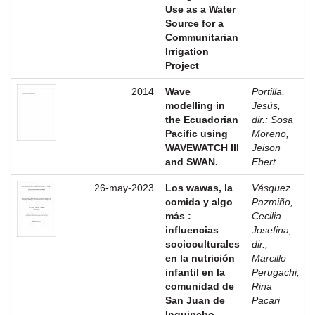
Use as a Water
Source for a
Communitarian
Irrigation
Project
2014
Wave
Portilla,
modelling in
Jesús,
the Ecuadorian
dir.
;
Sosa
Pacific using
Moreno,
WAVEWATCH III
Jeison
and SWAN.
Ebert
26-may-2023
Los wawas, la
Vásquez
comida y algo
Pazmiño,
más :
Cecilia
influencias
Josefina,
socioculturales
dir.
;
en la nutrición
Marcillo
infantil en la
Perugachi,
comunidad de
Rina
San Juan de
Pacari
Inguincho