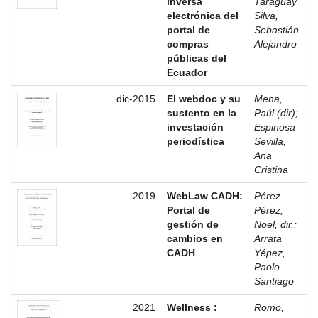
inversa
Taraguay
electrónica del
Silva,
portal de
Sebastián
compras
Alejandro
públicas del
Ecuador
dic-2015
El webdoc y su
Mena,
sustento en la
Paúl (dir)
;
investación
Espinosa
periodística
Sevilla,
Ana
Cristina
2019
WebLaw CADH:
Pérez
Portal de
Pérez,
gestión de
Noel, dir.
;
cambios en
Arrata
CADH
Yépez,
Paolo
Santiago
2021
Wellness :
Romo,