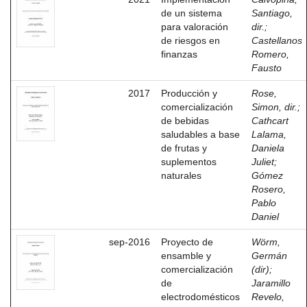
de un sistema
Santiago,
para valoración
dir.
;
de riesgos en
Castellanos
finanzas
Romero,
Fausto
2017
Producción y
Rose,
comercialización
Simon, dir.
;
de bebidas
Cathcart
saludables a base
Lalama,
de frutas y
Daniela
suplementos
Juliet
;
naturales
Gómez
Rosero,
Pablo
Daniel
sep-2016
Proyecto de
Wörm,
ensamble y
Germán
comercialización
(dir)
;
de
Jaramillo
electrodomésticos
Revelo,