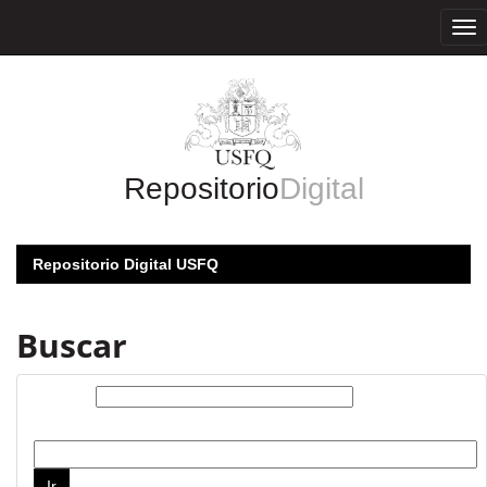
Skip
navigation
Repositorio
Digital
Repositorio Digital USFQ
Buscar
Buscar:
por