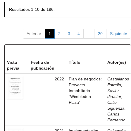
Resultados 1-10 de 196.
Anterior
1
2
3
4
...
20
Siguiente
Resultados por ítem:
Vista
Fecha de
Título
Autor(es)
previa
publicación
2022
Plan de negocios:
Castellanos
Proyecto
Estrella,
Inmobiliario
Xavier,
“Wimbledon
director
;
Plaza”
Calle
Sigüenza,
Carlos
Fernando
2021
Implementación
Calvopiña,