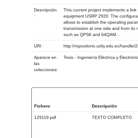
Descripción
This current project implements a link
:
equipment USRP 2920. The configuratio
allows to establish the operating param
transmission at one side and from its r
such as QPSK and 64QAM...
URI :
http://repositorio.usfq.edu.ec/handle
Aparece en
Tesis - Ingeniería Eléctrica y Electróni
las
colecciones:
Ficheros en este ítem:
Fichero
Descripción
129119.pdf
TEXTO COMPLETO