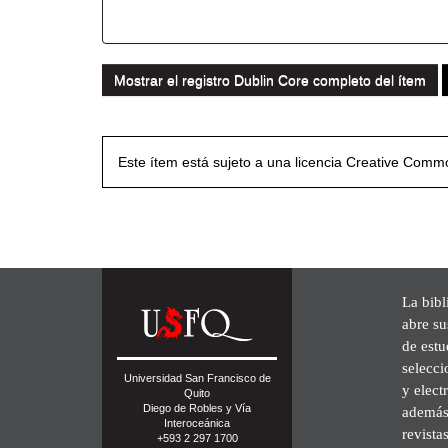
Mostrar el registro Dublin Core completo del ítem
Este ítem está sujeto a una licencia Creative Com
La bibl
abre su
de est
selecci
Universidad San Francisco de
y elect
Quito
Diego de Robles y Vía
además 
Interoceánica
revista
+593 2 297 1700