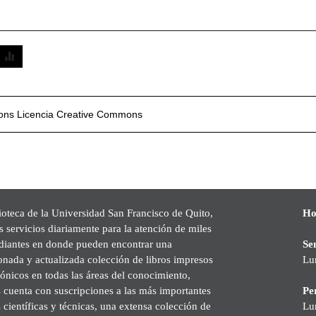
mons
Licencia Creative Commons
ioteca de la Universidad San Francisco de Quito,
Ho
s servicios diariamente para la atención de miles
udiantes en donde pueden encontrar una
Se
onada y actualizada colección de libros impresos
Lu
rónicos en todas las áreas del conocimiento,
cuenta con suscripciones a las más importantes
Pe
s científicas y técnicas, una extensa colección de
Lu