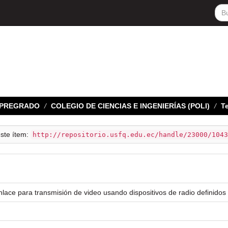
E PREGRADO
COLEGIO DE CIENCIAS E INGENIERÍAS (POLI)
Te
este ítem:
http://repositorio.usfq.edu.ec/handle/23000/1043
nlace para transmisión de video usando dispositivos de radio definid