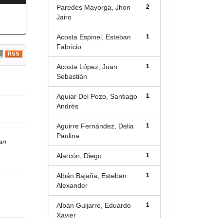
Paredes Mayorga, Jhon
2
Jairo
Acosta Espinel, Esteban
1
Fabricio
Acosta López, Juan
1
Sebastián
Aguiar Del Pozo, Santiago
1
Andrés
Aguirre Fernández, Delia
1
Paulina
an
Alarcón, Diego
1
Albán Bajaña, Esteban
1
Alexander
Albán Guijarro, Eduardo
1
Xavier