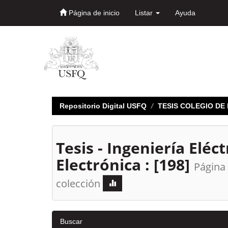
Página de inicio
Listar
Ayuda
Skip
navigation
Repositorio Digital USFQ
TESIS COLEGIO D
Tesis - Ingeniería Eléct
Electrónica : [198]
Página 
colección
Buscar