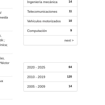
Ingeniería mecánica
14
Telecomunicaciones
11
l
meida
Vehículos motorizados
10
Computación
9
s,
ir.
;
next >
énica
;
Fecha de lanzamiento
las,
 Héctor
2020 - 2025
64
2010 - 2019
120
va
2005 - 2009
14
Has File(s)