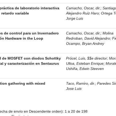
práctica de laboratorio interactiva
Camacho, Oscar, dir.
;
Santiag
retardo variable
Alejandro Ruiz Haro
;
Ortega T
Jorge Luis
 de control para un Invernadero
Camacho, Oscar, dir.
;
Molina
ón Hardware in the Loop
Redroban, David Alejandro
;
Fi
Ocampo, Bryan Andrey
al de MOSFET con diodos Schottky
Prócel, Luis, $$e director
;
Mor
ural y caracterización en Sentaurus
Ulloa, Esteban Enrique
;
Moral
Ushiña, Edwin Steeven
tion gathering with mixed
Taco, Ramiro, dir.
;
Paredes Si
Jose Luis
echa de envío en Descendente orden): 1 a 20 de 198