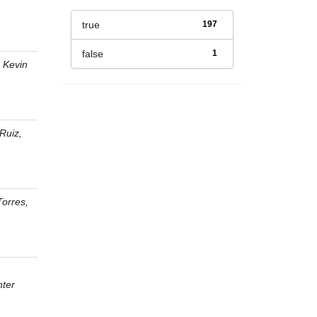
true
197
false
1
, Kevin
Ruiz,
Torres,
ter