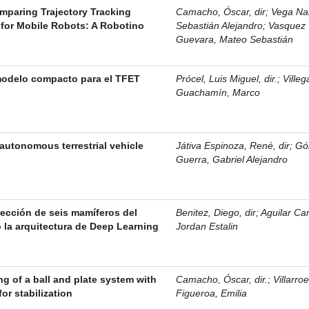
mparing Trajectory Tracking
Camacho, Óscar, dir
;
Vega Na
 for Mobile Robots: A Robotino
Sebastián Alejandro
;
Vasquez
Guevara, Mateo Sebastián
modelo compacto para el TFET
Prócel, Luis Miguel, dir.
;
Villeg
Guachamín, Marco
autonomous terrestrial vehicle
Játiva Espinoza, René, dir
;
Gó
Guerra, Gabriel Alejandro
tección de seis mamíferos del
Benitez, Diego, dir
;
Aguilar C
 la arquitectura de Deep Learning
Jordan Estalin
g of a ball and plate system with
Camacho, Óscar, dir.
;
Villarroe
for stabilization
Figueroa, Emilia