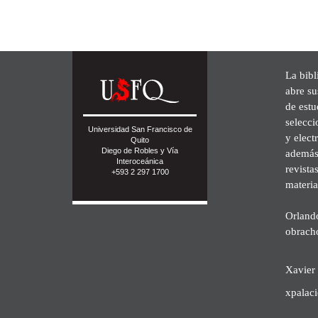
La bibl
abre su
de est
selecci
Universidad San Francisco de
y elect
Quito
Diego de Robles y Vía
además 
Interoceánica
revista
+593 2 297 1700
materia
Orland
obrach
Xavier 
xpalac