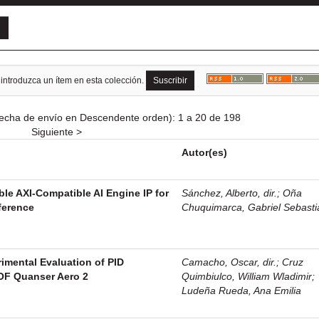
 introduzca un ítem en esta colección.
echa de envío en Descendente orden): 1 a 20 de 198
Siguiente >
Autor(es)
ble AXI-Compatible AI Engine IP for
Sánchez, Alberto, dir.
;
Oña
ference
Chuquimarca, Gabriel Sebasti
imental Evaluation of PID
Camacho, Oscar, dir.
;
Cruz
DOF Quanser Aero 2
Quimbiulco, William Wladimir
;
Ludeña Rueda, Ana Emilia