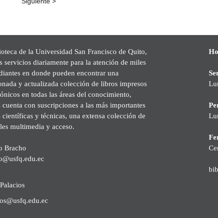
Siguiente >
ioteca de la Universidad San Francisco de Quito,
Ho
s servicios diariamente para la atención de miles
udiantes en donde pueden encontrar una
Se
onada y actualizada colección de libros impresos
Lu
rónicos en todas las áreas del conocimiento,
cuenta con suscripciones a las más importantes
Pe
s científicas y técnicas, una extensa colección de
Lu
les multimedia y acceso.
Fer
o Bracho
Ce
o@usfq.edu.ec
bi
Palacios
ios@usfq.edu.ec