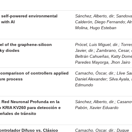
a self-powered environmental
Sánchez, Alberto, dir
;
Sandova
 with AI
Calderón, Diego Fernando
;
Al
Molina, Hugo Esteban
l of the graphene-silicon
Prócel, Luis Miguel, dir.
;
Torre
tky diodes
Javier, dir.
;
Zambrano, Cesar, d
Beltrán Cahueñas, Katty Dom
Paredes Mayorga, Jhon Jairo
 comparison of controllers applied
Camacho, Óscar, dir.
;
Llive Sa
ure process
Daniel Alexander
;
Silva Ayala,
Edmundo
 Red Neuronal Profunda en la
Sánchez, Alberto, dir.
;
Casano
lo KRIA KV260 para detección e
Pabón, Xavier Eduardo
señales de tránsito
ntrolador Difuso vs. Clásico
Camacho, Oscar, dir.
;
Duque