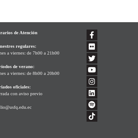
rarios de Atención
mestres regulares:
nes a viernes: de 7h00 a 21h00
ríodos de verano:
nes a viernes: de 8h00 a 20h00
iados oficiales:
rrada con aviso previo
blio@usfq.edu.ec