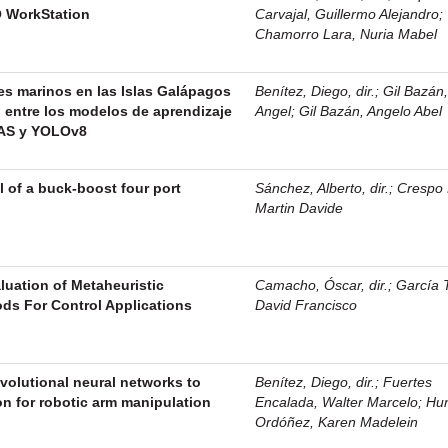
O WorkStation
Carvajal, Guillermo Alejandro
;
Chamorro Lara, Nuria Mabel
es marinos en las Islas Galápagos
Benítez, Diego, dir.
;
Gil Bazán
 entre los modelos de aprendizaje
Angel
;
Gil Bazán, Angelo Abel
AS y YOLOv8
 of a buck-boost four port
Sánchez, Alberto, dir.
;
Crespo 
Martin Davide
luation of Metaheuristic
Camacho, Óscar, dir.
;
García 
ds For Control Applications
David Francisco
volutional neural networks to
Benítez, Diego, dir.
;
Fuertes
n for robotic arm manipulation
Encalada, Walter Marcelo
;
Hun
Ordóñez, Karen Madelein