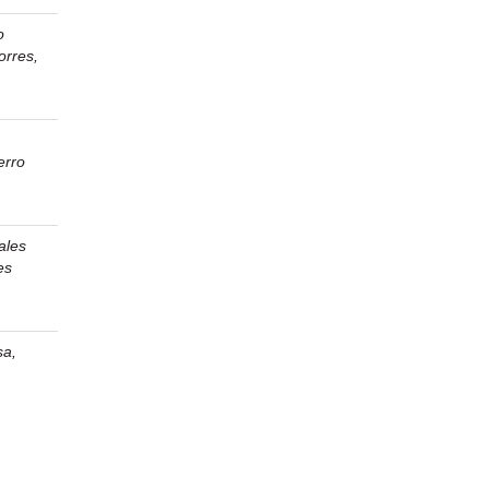
o
orres,
erro
ales
es
sa,