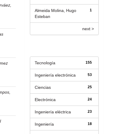
rváez,
Almeida Molina, Hugo
1
Esteban
next >
as
Título
Tecnología
155
mez
Ingeniería electrónica
53
Ciencias
25
ampos,
Electrónica
24
Ingeniería eléctrica
23
l
Ingeniería
18