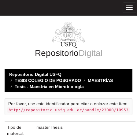
Skip
navigation
Repositorio
Digital
Repositorio Digital USFQ
TESIS COLEGIO DE POSGRADO
MAESTRÍAS
Tesis - Maestría en Microbiología
Por favor, use este identificador para citar o enlazar este ítem:
http://repositorio.usfq.edu.ec/handle/23000/10953
Tipo de
masterThesis
material: