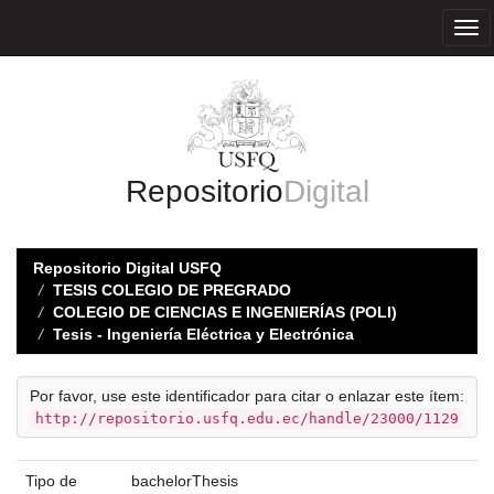
Skip
navigation
Repositorio
Digital
Repositorio Digital USFQ
TESIS COLEGIO DE PREGRADO
COLEGIO DE CIENCIAS E INGENIERÍAS (POLI)
Tesis - Ingeniería Eléctrica y Electrónica
Por favor, use este identificador para citar o enlazar este ítem:
http://repositorio.usfq.edu.ec/handle/23000/1129
Tipo de
bachelorThesis