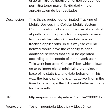
el de un filtro adaptativo en el tiempo que nos
permitirá tener mayor flexibilidad y mejor
aproximación de los resultados.
Descripción
This thesis project denominated Tracking of
:
Mobile Devices in a Cellular Mobile System
Communication talks about the use of statistical
algorithms for the prediction of signals received
from a cellular network in mobile devices’
tracking applications. In this way the cellular
network would have the capacity to bring
additional services that could be operated
according to the needs of the network users.
This work has used Kalman Filter, which allows
us to estimate signal minimizing the noise, in
base of its statistical and data behavior. In this
way, the basic scheme is an adaptive filter in the
time to have major flexibility and better accuracy
for the results.
URI :
http://repositorio.usfq.edu.ec/handle/23000/1129
Aparece en
Tesis - Ingeniería Eléctrica y Electrónica