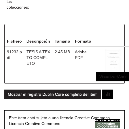
las
colecciones:
Ficheros en este ítem:
Fichero
Descripción
Tamaño
Formato
91232.p
TESIS A TEX
2.45 MB
Adobe
df
TO COMPL
PDF
ETO
Visualizar/Abrir
Mostrar el registro Dublin Core completo del ítem
Este ítem está sujeto a una licencia Creative Commons
Licencia Creative Commons