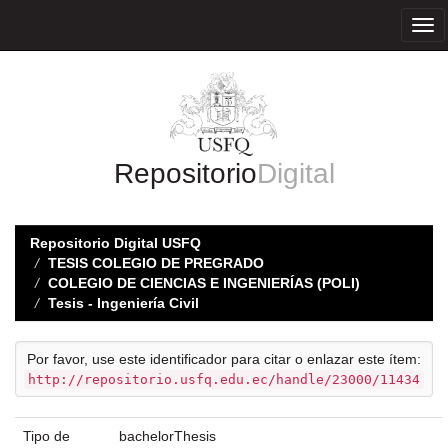
Skip
navigation
Repositorio
Digital
Repositorio Digital USFQ
TESIS COLEGIO DE PREGRADO
COLEGIO DE CIENCIAS E INGENIERÍAS (POLI)
Tesis - Ingeniería Civil
Por favor, use este identificador para citar o enlazar este ítem:
http://repositorio.usfq.edu.ec/handle/23000/11434
Tipo de
bachelorThesis