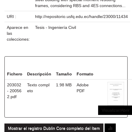
frames, considering RBS and 4ES connections...
URI :
http://repositorio.usfq.edu.ec/handle/23000/11434
Aparece en
Tesis - Ingeniería Civil
las
colecciones:
Ficheros en este ítem:
Fichero
Descripción
Tamaño
Formato
203032
Texto compl
1.98 MB
Adobe
- 20056
eto
PDF
2.pdf
Visualizar/Abrir
Mostrar el registro Dublin Core completo del ítem