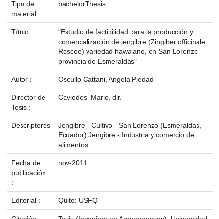
Tipo de
bachelorThesis
material:
Título :
"Estudio de factibilidad para la producción y
comercialización de jengibre (Zingiber officinale
Roscoe) variedad hawaiano, en San Lorenzo
provincia de Esmeraldas"
Autor :
Oscullo Cattani, Angela Piedad
Director de
Caviedes, Mario, dir.
Tesis :
Descriptores
Jengibre - Cultivo - San Lorenzo (Esmeraldas,
:
Ecuador);Jengibre - Industria y comercio de
alimentos
Fecha de
nov-2011
publicación
:
Editorial :
Quito: USFQ
Citación :
Tesis (Ingeniero en Agroempresas), Universidad