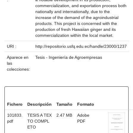
commercialization, and exportation process both
nationally and internationally, due to the
increase of the demand of the agroindustrial
products. This project is concerned with the
production of fresh Hawaiian ginger and its
commercialization within the local market.
URI :
http://repositorio.usfq.edu.ec/handle/23000/1237
Aparece en
Tesis - Ingeniería de Agroempresas
las
colecciones:
Ficheros en este ítem:
Fichero
Descripción
Tamaño
Formato
101833.
TESIS A TEX
2.47 MB
Adobe
pdf
TO COMPL
PDF
ETO