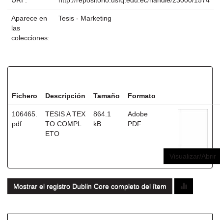
URI :
http://repositorio.usfq.edu.ec/handle/23000/1574
Aparece en
Tesis - Marketing
las
colecciones:
Ficheros en este ítem:
Fichero
Descripción
Tamaño
Formato
106465.
TESIS A TEX
864.1
Adobe
pdf
TO COMPL
kB
PDF
ETO
Visualizar/Abrir
Mostrar el registro Dublin Core completo del ítem