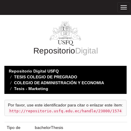
Skip
navigation
Repositorio
Digital
Repositorio Digital USFQ
TESIS COLEGIO DE PREGRADO
COLEGIO DE ADMINISTRACIÓN Y ECONOMIA
Tesis - Marketing
Por favor, use este identificador para citar o enlazar este ítem:
http://repositorio.usfq.edu.ec/handle/23000/1574
Tipo de
bachelorThesis