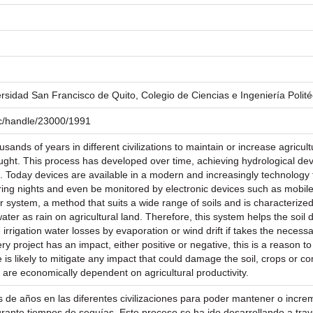
versidad San Francisco de Quito, Colegio de Ciencias e Ingeniería Polit
.ec/handle/23000/1991
ousands of years in different civilizations to maintain or increase agricu
ought. This process has developed over time, achieving hydrological de
ps. Today devices are available in a modern and increasingly technology 
ng nights and even be monitored by electronic devices such as mobile
r system, a method that suits a wide range of soils and is characterize
ater as rain on agricultural land. Therefore, this system helps the soil don
irrigation water losses by evaporation or wind drift if takes the necessa
 project has an impact, either positive or negative, this is a reason to
se is likely to mitigate any impact that could damage the soil, crops or 
ch are economically dependent on agricultural productivity.
es de años en las diferentes civilizaciones para poder mantener o incre
rante tiempos de sequías. Este proceso se ha ido desarrollando a tra