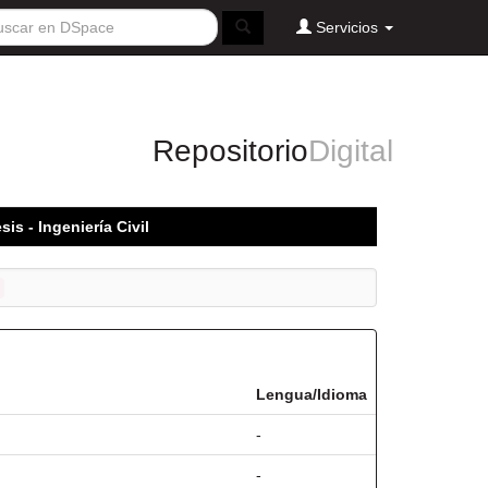
Servicios
Repositorio
Digital
sis - Ingeniería Civil
Lengua/Idioma
-
-