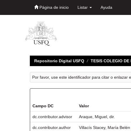
Página de inicio
Listar
Ayuda
Skip
navigation
Repositorio Digital USFQ
TESIS COLEGIO D
Por favor, use este identificador para citar o enlazar 
Registro completo de metadatos
Campo DC
Valor
dc.contributor.advisor
Araque, Miguel, dir.
dc.contributor.author
Villacís Stacey, María Belén