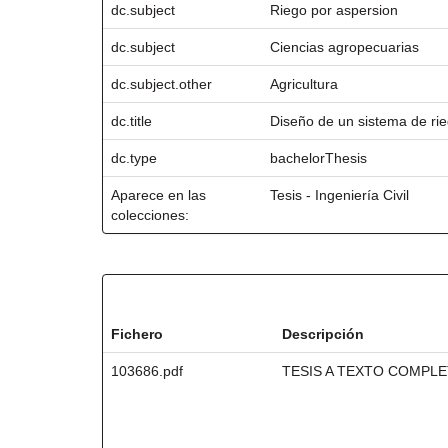
dc.subject
Riego por aspersion
dc.subject
Ciencias agropecuarias
dc.subject.other
Agricultura
dc.title
Diseño de un sistema de rie
dc.type
bachelorThesis
Aparece en las
Tesis - Ingeniería Civil
colecciones:
Ficheros en este ítem:
Fichero
Descripción
103686.pdf
TESIS A TEXTO COMPL