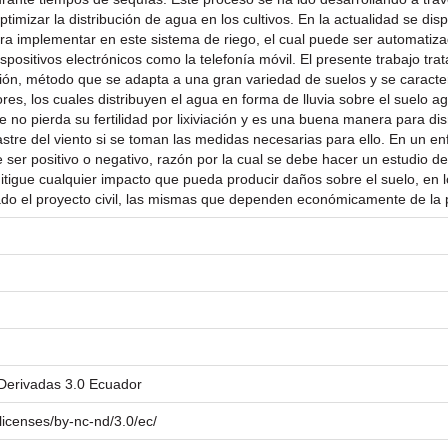
timizar la distribución de agua en los cultivos. En la actualidad se di
a implementar en este sistema de riego, el cual puede ser automatiza
spositivos electrónicos como la telefonía móvil. El presente trabajo tr
ión, método que se adapta a una gran variedad de suelos y se caracteriz
es, los cuales distribuyen el agua en forma de lluvia sobre el suelo a
 no pierda su fertilidad por lixiviación y es una buena manera para di
astre del viento si se toman las medidas necesarias para ello. En un e
 ser positivo o negativo, razón por la cual se debe hacer un estudio d
mitigue cualquier impacto que pueda producir daños sobre el suelo, en 
do el proyecto civil, las mismas que dependen económicamente de la p
Derivadas 3.0 Ecuador
licenses/by-nc-nd/3.0/ec/