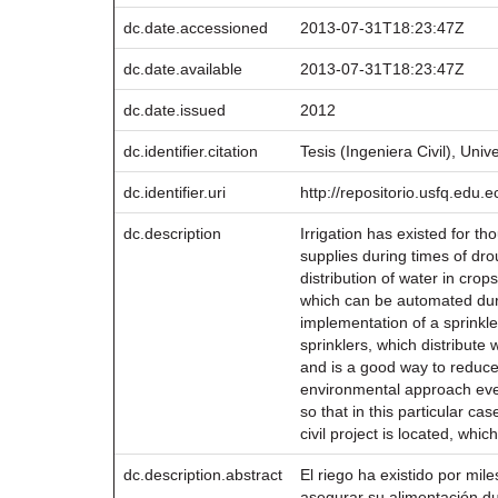
dc.date.accessioned
2013-07-31T18:23:47Z
dc.date.available
2013-07-31T18:23:47Z
dc.date.issued
2012
dc.identifier.citation
Tesis (Ingeniera Civil), Uni
dc.identifier.uri
http://repositorio.usfq.edu
dc.description
Irrigation has existed for th
supplies during times of dr
distribution of water in cro
which can be automated duri
implementation of a sprinkle
sprinklers, which distribute w
and is a good way to reduce 
environmental approach every
so that in this particular ca
civil project is located, whi
dc.description.abstract
El riego ha existido por mil
asegurar su alimentación du