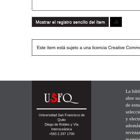
Mostrar el registro sencillo del ítem
Este ítem está sujeto a una licencia Creative Com
La bibl
abre su
de est
selecci
Universidad San Francisco de
y elect
Quito
Diego de Robles y Vía
además 
Interoceánica
revista
+593 2 297 1700
materia