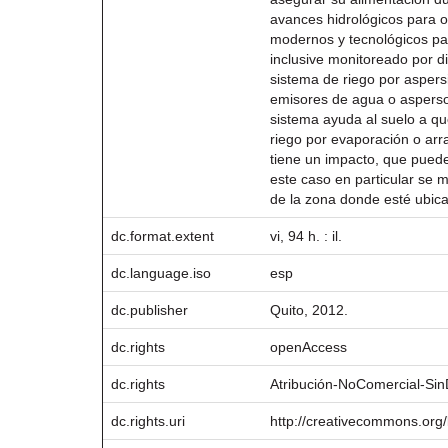
avances hidrológicos para op
modernos y tecnológicos par
inclusive monitoreado por di
sistema de riego por aspers
emisores de agua o aspersor
sistema ayuda al suelo a que
riego por evaporación o arr
tiene un impacto, que puede
este caso en particular se 
de la zona donde esté ubica
dc.format.extent
vi, 94 h. : il.
dc.language.iso
esp
dc.publisher
Quito, 2012.
dc.rights
openAccess
dc.rights
Atribución-NoComercial-Sin
dc.rights.uri
http://creativecommons.org/