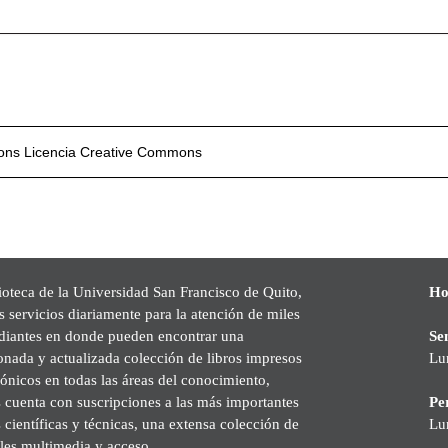
mons
Licencia Creative Commons
ioteca de la Universidad San Francisco de Quito,
Ho
s servicios diariamente para la atención de miles
udiantes en donde pueden encontrar una
Se
onada y actualizada colección de libros impresos
Lu
rónicos en todas las áreas del conocimiento,
cuenta con suscripciones a las más importantes
Pe
s científicas y técnicas, una extensa colección de
Lu
les multimedia y acceso.