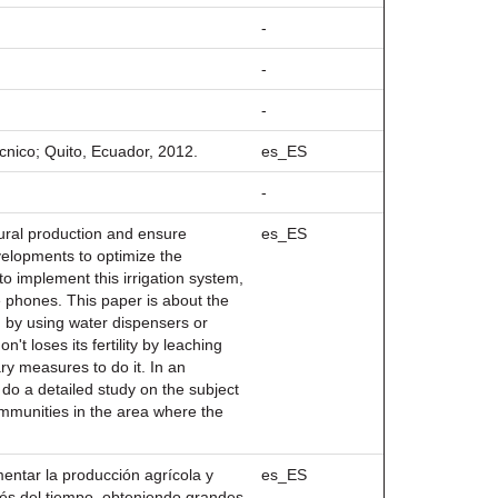
-
-
-
écnico; Quito, Ecuador, 2012.
es_ES
-
ltural production and ensure
es_ES
velopments to optimize the
to implement this irrigation system,
 phones. This paper is about the
d by using water dispensers or
't loses its fertility by leaching
ry measures to do it. In an
 do a detailed study on the subject
communities in the area where the
mentar la producción agrícola y
es_ES
vés del tiempo, obteniendo grandes