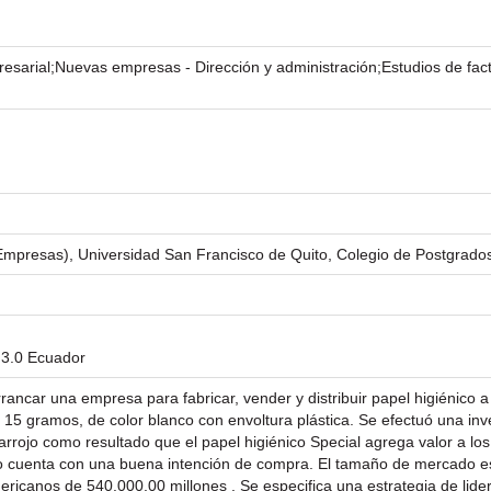
presarial;Nuevas empresas - Dirección y administración;Estudios de facti
 Empresas), Universidad San Francisco de Quito, Colegio de Postgrado
 3.0 Ecuador
arrancar una empresa para fabricar, vender y distribuir papel higiénico 
e 15 gramos, de color blanco con envoltura plástica. Se efectuó una in
arrojo como resultado que el papel higiénico Special agrega valor a lo
ucto cuenta con una buena intención de compra. El tamaño de mercado e
canos de 540.000.00 millones . Se especifica una estrategia de lider