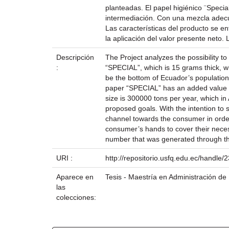
planteadas. El papel higiénico ¨Specia
intermediación. Con una mezcla adecua
Las características del producto se en
la aplicación del valor presente neto.
Descripción
The Project analyzes the possibility to
:
“SPECIAL”, which is 15 grams thick, whi
be the bottom of Ecuador’s population 
paper “SPECIAL” has an added value to
size is 300000 tons per year, which in
proposed goals. With the intention to s
channel towards the consumer in order 
consumer’s hands to cover their necess
number that was generated through the
URI :
http://repositorio.usfq.edu.ec/handle
Aparece en
Tesis - Maestría en Administración d
las
colecciones: