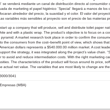
l¨ se venderá mediante un canal de distribución directo al consumidor c
da de marketing el papel higiénico ¨Special¨ llegará a manos de los 
focaran alrededor del precio, la suavidad y el color. El valor del proy
 Las variables más sensibles al proyecto son el precio de las materias 
 start up a company that will produce, sell and distribute toilet paper na
te and with a plastic wrap. The product’s objective is to focus on a cos
pyramid. A market research took place in order to confirm the consumer
 the consumers from the cost–benefit point of view, which shows that t
 American dollars represents a $540.000.00 million market. A cost leader
upport the strategy, it was integrated along the project’s value chain. “
to avoid and reduce intermediation costs. With the right marketing cam
ities. The characteristics of the product will focus around its price, so
 actual net value. The variables that are most likely to change are the
/23000/3041
e Empresas (MBA)