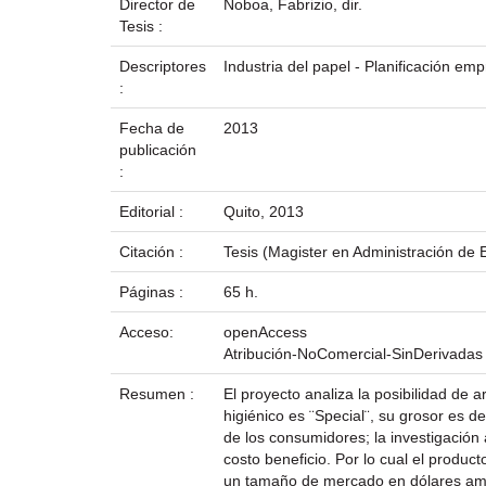
Director de
Noboa, Fabrizio, dir.
Tesis :
Descriptores
Industria del papel - Planificación em
:
Fecha de
2013
publicación
:
Editorial :
Quito, 2013
Citación :
Tesis (Magister en Administración de
Páginas :
65 h.
Acceso:
openAccess
Atribución-NoComercial-SinDerivadas
Resumen :
El proyecto analiza la posibilidad de 
higiénico es ¨Special¨, su grosor es d
de los consumidores; la investigación 
costo beneficio. Por lo cual el prod
un tamaño de mercado en dólares ameri