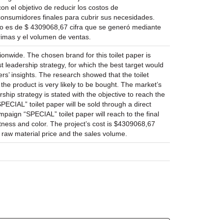
on el objetivo de reducir los costos de
consumidores finales para cubrir sus necesidades.
ecto es de $ 4309068,67 cifra que se generó mediante
primas y el volumen de ventas.
tionwide. The chosen brand for this toilet paper is
t leadership strategy, for which the best target would
s’ insights. The research showed that the toilet
he product is very likely to be bought. The market’s
ship strategy is stated with the objective to reach the
SPECIAL” toilet paper will be sold through a direct
paign “SPECIAL” toilet paper will reach to the final
ftness and color. The project’s cost is $4309068,67
 raw material price and the sales volume.