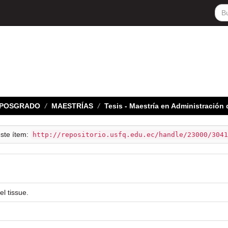
E POSGRADO
MAESTRÍAS
Tesis - Maestría en Administració
este ítem:
http://repositorio.usfq.edu.ec/handle/23000/3041
l tissue.