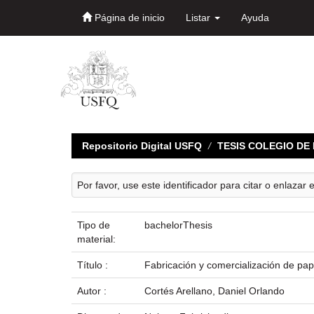
Página de inicio
Listar
Ayuda
Skip
navigation
Repositorio Digital USFQ
TESIS COLEGIO D
Por favor, use este identificador para citar o enlazar 
Tipo de
bachelorThesis
material:
Título :
Fabricación y comercialización de pape
Autor :
Cortés Arellano, Daniel Orlando