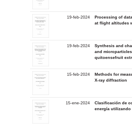
19-feb-2024
Processing of data
at flight altitudes
19-feb-2024
Synthesis and char
and microparticles
quitoensefruit ext
15-feb-2024
Methods for measur
X-ray diffraction
15-ene-2024
Clasificación de c
energía utilizand