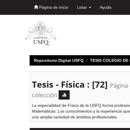
Página de inicio
Listar
Ayuda
Skip
navigation
Repositorio Digital USFQ
TESIS COLEGIO D
Tesis - Física : [72]
Página 
colección
La especialidad de Física de la USFQ forma profesio
Matemáticas. Los conocimientos y la experiencia que 
una amplia variedad de ámbitos profesionales.