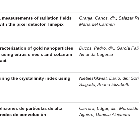
 measurements of radiation fields
Granja, Carlos, dir.
;
Salazar R
 with the pixel detector Timepix
María del Carmen
acterization of gold nanoparticles
Ducos, Pedro, dir.
;
García Fall
 using citrus sinesis and solanum
Amanda Eugenia
ract
ing the crystallinity index using
Niebieskikwiat, Darío, dir.
;
Sor
Salgado, Ariana Elizabeth
olisiones de partículas de alta
Carrera, Edgar, dir.
;
Merizalde
o redes de convolución
Aguirre, Daniela Alejandra