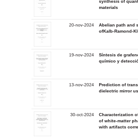
synthesis of quan
materials
20-nov-2024
Abelian path and 
ofKalb-Ramond-Kl
19-nov-2024
Síntesis de grafe
químico y detecc
13-nov-2024
Prediction of tran
dielectric mirror 
30-oct-2024
Characterization o
of white-matter p
with artifacts corr