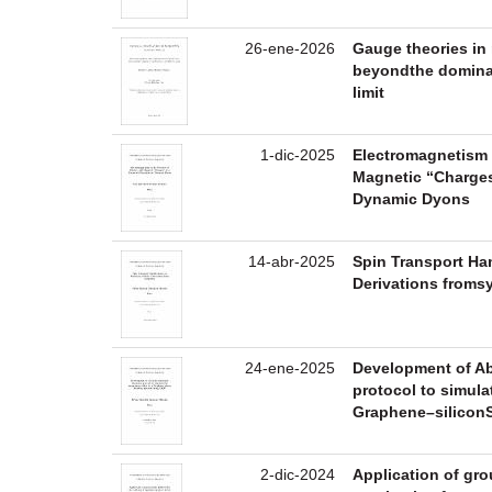
26-ene-2026
Gauge theories i
beyondthe dominan
limit
1-dic-2025
Electromagnetism 
Magnetic “Charges
Dynamic Dyons
14-abr-2025
Spin Transport Ha
Derivations from
24-ene-2025
Development of Ab
protocol to simula
Graphene–siliconS
2-dic-2024
Application of gr