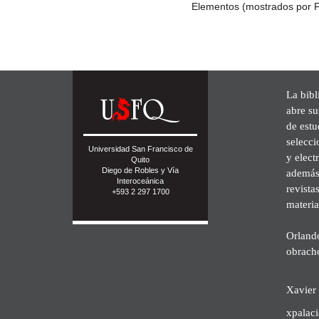
Elementos (mostrados por F
La bibl
abre su
de est
selecci
Universidad San Francisco de
y elect
Quito
Diego de Robles y Vía
además 
Interoceánica
revista
+593 2 297 1700
materia
Orland
obrach
Xavier 
xpalac