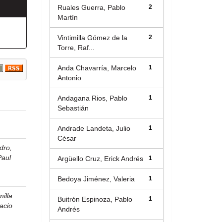
Ruales Guerra, Pablo
2
Martín
Vintimilla Gómez de la
2
Torre, Raf...
Anda Chavarría, Marcelo
1
Antonio
Andagana Rios, Pablo
1
Sebastián
Andrade Landeta, Julio
1
César
dro,
Paul
Argüello Cruz, Erick Andrés
1
Bedoya Jiménez, Valeria
1
milla
Buitrón Espinoza, Pablo
1
acio
Andrés