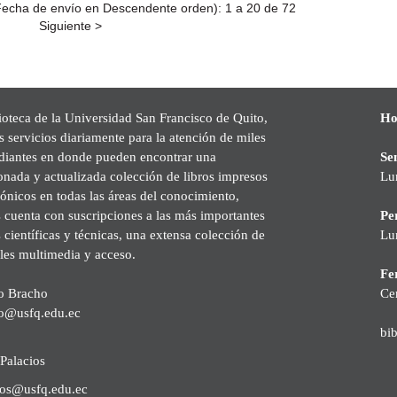
echa de envío en Descendente orden): 1 a 20 de 72
Siguiente >
ioteca de la Universidad San Francisco de Quito,
Ho
s servicios diariamente para la atención de miles
udiantes en donde pueden encontrar una
Se
onada y actualizada colección de libros impresos
Lu
rónicos en todas las áreas del conocimiento,
cuenta con suscripciones a las más importantes
Pe
s científicas y técnicas, una extensa colección de
Lu
les multimedia y acceso.
Fer
o Bracho
Ce
o@usfq.edu.ec
bi
Palacios
ios@usfq.edu.ec