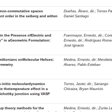
n non-commutative spaces
Dueñas, Álvaro, dir.
;
Torres P
t order in the seiberg and witten
Daniel Santiago
in the Presence ofElectric and
Fuenmayor, Ernesto, dir.
;
Cont
” in aGeometric Formulation:
Ernesto, dir.
;
Rodríguez Rome
José Ignacio
miltonians onMolecular Helices:
Medina, Ernesto, dir
;
Mendiet
symmetry
Alvarez, Pablo Esteban
-initio moleculardynamics
Torres, Javier, dir.
;
Sanango
te thetemperature effect in a
Chicaiza, Bryan Mauricio
chottky junction using VASP
oup theory methods for the
Medina, Ernesto, dir.
;
Zurita 