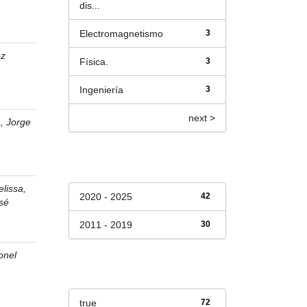
dis...
Electromagnetismo
3
ez
Física.
3
Ingeniería
3
next >
, Jorge
Fecha de lanzamiento
elissa,
2020 - 2025
42
sé
2011 - 2019
30
onel
Has File(s)
true
72