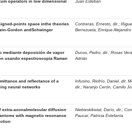
tum operators in low dimensional
Juan Esteban
signed-points space inthe theories
Contreras, Ernesto, dir.
;
Iñigu
ein-Gordon andSchwinger
Berrezueta, Enrique Alejandro
no mediante deposición de vapor
Ducos, Pedro, dir.
;
Rosas Vera
ión usando espectroscopia Raman
Adrián
smittance and reflectance of a
Infusino, Riofrío, Daniel, dir. M
using neural networks
dir.
;
Naranjo Cerón, Camilo Jo
f extra-axonalmolecular diffusion
Niebieskikwiat, Darío, dir.
;
Cor
hantoms with magnetic resonance
Paucar, Patricia Estefanía
ection