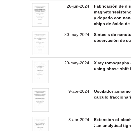
26-jun-2024
Fabricación de di
magnetorresistenc
y dopado con nano
chips de óxido de 
30-may-2024
Síntesis de nanotu
observación de s
29-may-2024
X ray tomography a
using phase shift
9-abr-2024
Oscilador armonico
calculo fraccionar
3-abr-2024
Extension of bloch
: an analytical ti