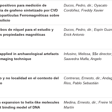
spositivos para medición de
Ducos, Pedro, dir.
;
Oyacato
ia de grafeno sintetizado por CVD
Cordóñez, Freddy Xavier
partículas Ferromagnéticas sobre
silicio
bos de níquel para el estudio y
Ducos, Pedro, dir.
;
Espín Guz
us propiedades magnéticas
Erick Antonio
pplied in archaeological artefacts
Infusino, Melissa, $$e director
 imaging technique
Saavedra Mafla, Angelo
 y no localidad en el contexto del
Contreras, Ernesto, dir.
;
Anda
io
Rios, Pablo Sebastián
 expansion to helix-like molecules
Medina, Ernesto, dir.
;
Freire Va
ght binding model of DNA
Martín