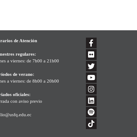
rarios de Atención
mestres regulares:
nes a viernes: de 7h00 a 21h00
ríodos de verano:
nes a viernes: de 8h00 a 20h00
iados oficiales:
rrada con aviso previo
blio@usfq.edu.ec