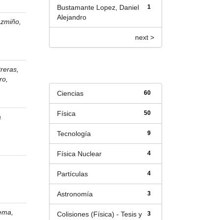
Bustamante Lopez, Daniel
1
Alejandro
azmiño,
next >
Título
reras,
ro,
Ciencias
60
Física
50
a
Tecnología
9
Física Nuclear
4
Partículas
4
Astronomía
3
Lema,
Colisiones (Física) - Tesis y
3