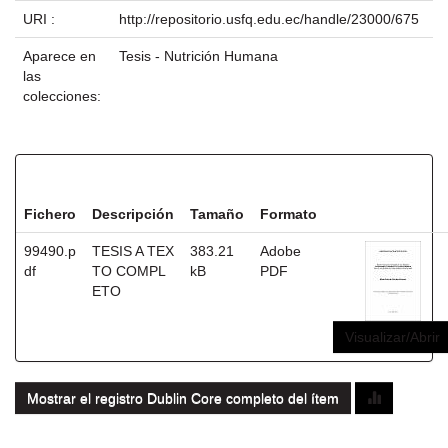
URI :
http://repositorio.usfq.edu.ec/handle/23000/675
Aparece en
Tesis - Nutrición Humana
las
colecciones:
Ficheros en este ítem:
Fichero
Descripción
Tamaño
Formato
99490.p
TESIS A TEX
383.21
Adobe
df
TO COMPL
kB
PDF
ETO
Visualizar/Abrir
Mostrar el registro Dublin Core completo del ítem