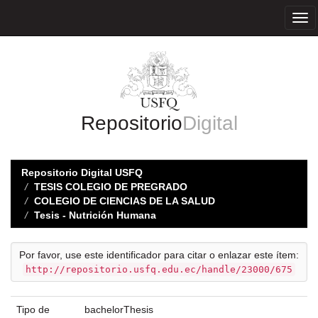
Skip
navigation
Repositorio
Digital
Repositorio Digital USFQ
TESIS COLEGIO DE PREGRADO
COLEGIO DE CIENCIAS DE LA SALUD
Tesis - Nutrición Humana
Por favor, use este identificador para citar o enlazar este ítem:
http://repositorio.usfq.edu.ec/handle/23000/675
Tipo de
bachelorThesis