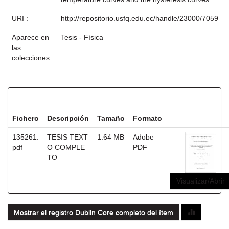
URI :
http://repositorio.usfq.edu.ec/handle/23000/7059
Aparece en
Tesis - Física
las
colecciones:
Ficheros en este ítem:
Fichero
Descripción
Tamaño
Formato
135261.
TESIS TEXT
1.64 MB
Adobe
pdf
O COMPLE
PDF
TO
Visualizar/Abrir
Mostrar el registro Dublin Core completo del ítem