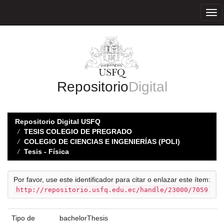
Skip
navigation
Repositorio
Digital
Repositorio Digital USFQ
TESIS COLEGIO DE PREGRADO
COLEGIO DE CIENCIAS E INGENIERÍAS (POLI)
Tesis - Física
Por favor, use este identificador para citar o enlazar este ítem:
http://repositorio.usfq.edu.ec/handle/23000/7059
Tipo de
bachelorThesis