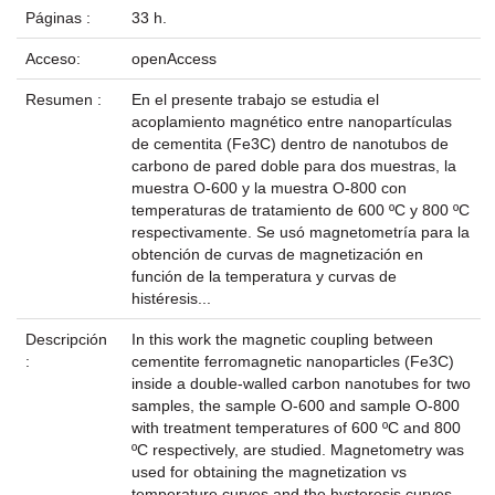
Páginas :
33 h.
Acceso:
openAccess
Resumen :
En el presente trabajo se estudia el
acoplamiento magnético entre nanopartículas
de cementita (Fe3C) dentro de nanotubos de
carbono de pared doble para dos muestras, la
muestra O-600 y la muestra O-800 con
temperaturas de tratamiento de 600 ºC y 800 ºC
respectivamente. Se usó magnetometría para la
obtención de curvas de magnetización en
función de la temperatura y curvas de
histéresis...
Descripción
In this work the magnetic coupling between
:
cementite ferromagnetic nanoparticles (Fe3C)
inside a double-walled carbon nanotubes for two
samples, the sample O-600 and sample O-800
with treatment temperatures of 600 ºC and 800
ºC respectively, are studied. Magnetometry was
used for obtaining the magnetization vs
temperature curves and the hysteresis curves...