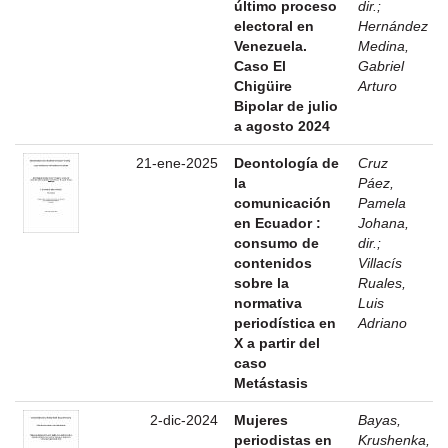
último proceso
dir.
;
electoral en
Hernández
Venezuela.
Medina,
Caso El
Gabriel
Chigüire
Arturo
Bipolar de julio
a agosto 2024
21-ene-2025
Deontología de
Cruz
la
Páez,
comunicación
Pamela
en Ecuador :
Johana,
consumo de
dir.
;
contenidos
Villacís
sobre la
Ruales,
normativa
Luis
periodística en
Adriano
X a partir del
caso
Metástasis
2-dic-2024
Mujeres
Bayas,
periodistas en
Krushenka,