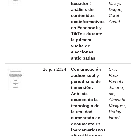
Ecuador :
Vallejo
análisis de
Duque,
contenidos
Carol
desinformativos
Anahí
en Facebook y
TikTok durante
la primera
vuelta de
elecciones
anticipadas
26-jun-2024
Comunicación
Cruz
audiovisual y
Páez,
periodismo de
Pamela
inmersión:
Johana,
Análisis
dir.
;
deusos de la
Alminate
tecnología de
Vásquez,
la realidad
Rodny
aumentada en
Israel
documentales
iberoamericanos
difundidos por