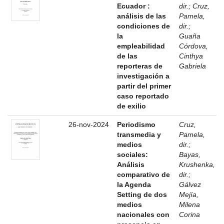
Ecuador :
dir.
;
Cruz,
análisis de las
Pamela,
condiciones de
dir.
;
la
Guaña
empleabilidad
Córdova,
de las
Cinthya
reporteras de
Gabriela
investigación a
partir del primer
caso reportado
de exilio
26-nov-2024
Periodismo
Cruz,
transmedia y
Pamela,
medios
dir.
;
sociales:
Bayas,
Análisis
Krushenka,
comparativo de
dir.
;
la Agenda
Gálvez
Setting de dos
Mejía,
medios
Milena
nacionales con
Corina