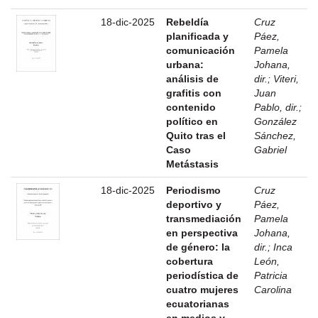
18-dic-2025
Rebeldía
Cruz
planificada y
Páez,
comunicación
Pamela
urbana:
Johana,
análisis de
dir.
;
Viteri,
grafitis con
Juan
contenido
Pablo, dir.
;
político en
González
Quito tras el
Sánchez,
Caso
Gabriel
Metástasis
18-dic-2025
Periodismo
Cruz
deportivo y
Páez,
transmediación
Pamela
en perspectiva
Johana,
de género: la
dir.
;
Inca
cobertura
León,
periodística de
Patricia
cuatro mujeres
Carolina
ecuatorianas
en medios y