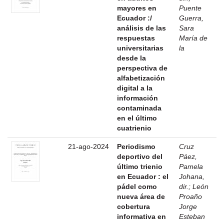
mayores en
Puente
Ecuador :/
Guerra,
análisis de las
Sara
respuestas
María de
universitarias
la
desde la
perspectiva de
alfabetización
digital a la
información
contaminada
en el último
cuatrienio
21-ago-2024
Periodismo
Cruz
deportivo del
Páez,
último trienio
Pamela
en Ecuador : el
Johana,
pádel como
dir.
;
León
nueva área de
Proaño
cobertura
Jorge
informativa en
Esteban