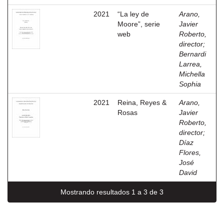
2021
“La ley de
Arano,
Moore”, serie
Javier
web
Roberto,
director
;
Bernardi
Larrea,
Michella
Sophia
2021
Reina, Reyes &
Arano,
Rosas
Javier
Roberto,
director
;
Díaz
Flores,
José
David
Mostrando resultados 1 a 3 de 3