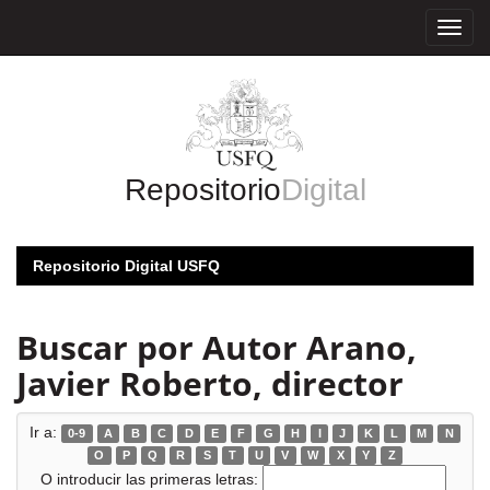
Skip
navigation
Repositorio
Digital
Repositorio Digital USFQ
Buscar por Autor Arano,
Javier Roberto, director
Ir a:
0-9
A
B
C
D
E
F
G
H
I
J
K
L
M
N
O
P
Q
R
S
T
U
V
W
X
Y
Z
O introducir las primeras letras: