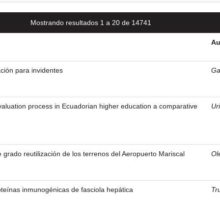
Mostrando resultados 1 a 20 de 14741
Au
ción para invidentes
Ga
valuation process in Ecuadorian higher education a comparative
Ur
 grado reutilización de los terrenos del Aeropuerto Mariscal
Ol
roteínas inmunogénicas de fasciola hepática
Tr