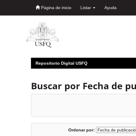
Página de inicio
Listar
Ayuda
Skip
navigation
Repositorio Digital USFQ
Buscar por Fecha de pu
Ordenar por: