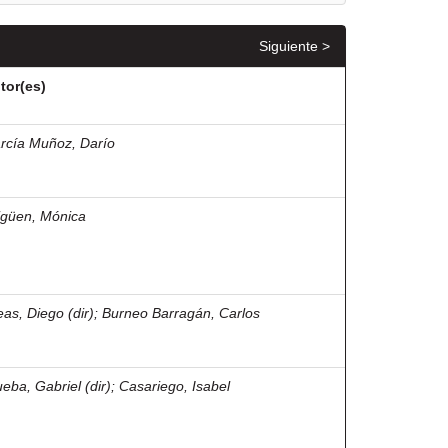
Siguiente >
tor(es)
rcía Muñoz, Darío
igüen, Mónica
eas, Diego (dir)
;
Burneo Barragán, Carlos
ueba, Gabriel (dir)
;
Casariego, Isabel