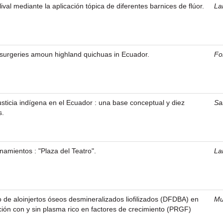
ival mediante la aplicación tópica de diferentes barnices de flúor.
La
t surgeries amoun highland quichuas in Ecuador.
Fo
justicia indígena en el Ecuador : una base conceptual y diez
Sa
s.
namientos : "Plaza del Teatro".
La
 de aloinjertos óseos desmineralizados liofilizados (DFDBA) en
Mu
ción con y sin plasma rico en factores de crecimiento (PRGF)