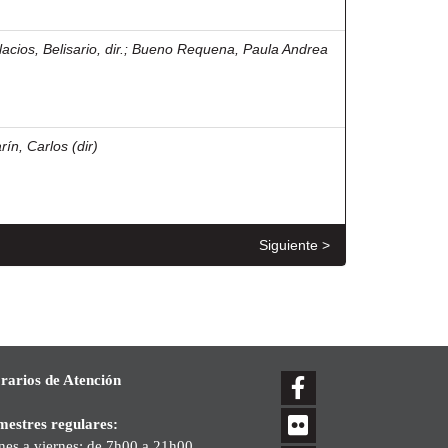
acios, Belisario, dir.
;
Bueno Requena, Paula Andrea
rín, Carlos (dir)
Siguiente >
rarios de Atención
mestres regulares:
nes a viernes: de 7h00 a 21h00