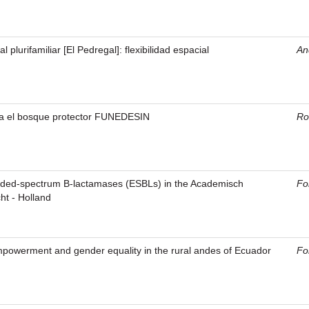
 plurifamiliar [El Pedregal]: flexibilidad espacial
An
a el bosque protector FUNEDESIN
Ro
nded-spectrum B-lactamases (ESBLs) in the Academisch
Fo
ht - Holland
powerment and gender equality in the rural andes of Ecuador
Fo