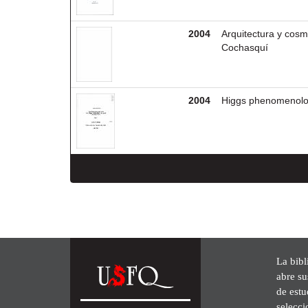
2004
Arquitectura y cosm
Cochasquí
2004
Higgs phenomenolog
La bibl
abre su
de est
selecci