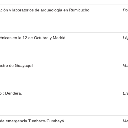
ación y laboratorios de arqueología en Rumicucho
Po
énicas en la 12 de Octubre y Madrid
Ló
estre de Guayaquil
Ve
io : Déndera.
Er
os de emergencia Tumbaco-Cumbayá
Ma