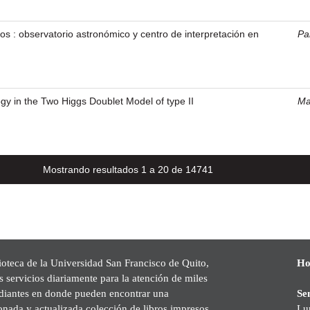
os : observatorio astronómico y centro de interpretación en
Pal
y in the Two Higgs Doublet Model of type II
Ma
Mostrando resultados 1 a 20 de 14741
ioteca de la Universidad San Francisco de Quito,
Ho
s servicios diariamente para la atención de miles
udiantes en donde pueden encontrar una
Se
onada y actualizada colección de libros impresos
Lu