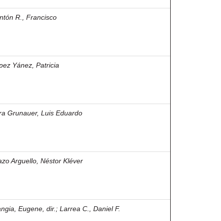
ntón R., Francisco
pez Yánez, Patricia
ra Grunauer, Luis Eduardo
azo Arguello, Néstor Kléver
ngia, Eugene, dir.
;
Larrea C., Daniel F.