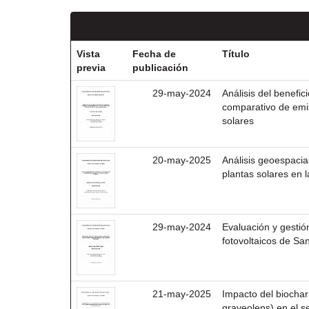
Vista
Fecha de
Título
previa
publicación
29-may-2024
Análisis del benefic
comparativo de emi
solares
20-may-2025
Análisis geoespacial
plantas solares en 
29-may-2024
Evaluación y gestió
fotovoltaicos de Sa
21-may-2025
Impacto del biochar
graveolens) en el s