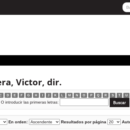
a, Victor, dir.
C
D
E
F
G
H
I
J
K
L
M
N
O
P
Q
R
S
T
U
O introducir las primeras letras:
En orden:
Resultados por página
Auto