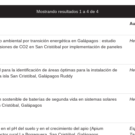
Mostrando resultados 1 a 4 de 4
Au
io ambiental por transición energética en Galápagos : estudio
Her
siones de CO2 en San Cristóbal por implementación de paneles
 para la identificación de áreas óptimas para la instalación de
Her
la isla San Cristóbal, Galápagos Ruddy
n sostenible de baterías de segunda vida en sistemas solares
Her
n Cristóbal, Galápagos
 en el pH del suelo y en el crecimiento del apio (Apium
Es
ector rural La Borreguera, San Cristóbal, Galápagos
Ta