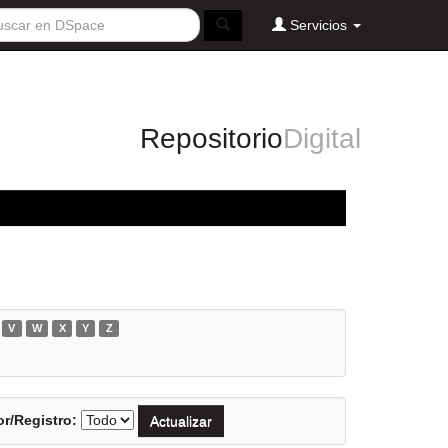
Servicios
Repositorio
Digital
V
W
X
Y
Z
r/Registro: