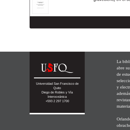
La bibl
abre su
de est
selecci
Universidad San Francisco de
y elect
Quito
Diego de Robles y Vía
además 
Interoceánica
revista
+593 2 297 1700
materia
Orland
obrach