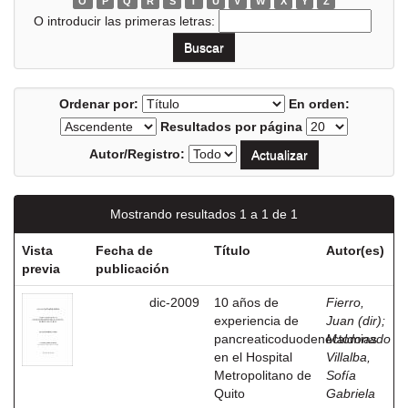
O
P
Q
R
S
T
U
V
W
X
Y
Z
O introducir las primeras letras:
Ordenar por:
En orden:
Resultados por página
Autor/Registro:
Mostrando resultados 1 a 1 de 1
Vista
Fecha de
Título
Autor(es)
previa
publicación
dic-2009
10 años de
Fierro,
experiencia de
Juan (dir)
;
pancreaticoduodenectomias
Maldonado
en el Hospital
Villalba,
Metropolitano de
Sofía
Quito
Gabriela