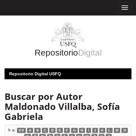
Skip
navigation
Repositorio
Digital
Repositorio Digital USFQ
Buscar por Autor
Maldonado Villalba, Sofía
Gabriela
Ir a:
0-9
A
B
C
D
E
F
G
H
I
J
K
L
M
N