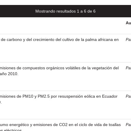
Mostrando resultados 1 a 6 de 6
Au
a de carbono y del crecimiento del cultivo de la palma africana en
Pa
misiones de compuestos orgánicos volátiles de la vegetación del
Pa
 año 2010.
emisiones de PM10 y PM2.5 por resuspensión eólica en Ecuador
Pa
.
umo energético y emisiones de CO2 en el ciclo de vida de toallas
Pa
s eléctricos