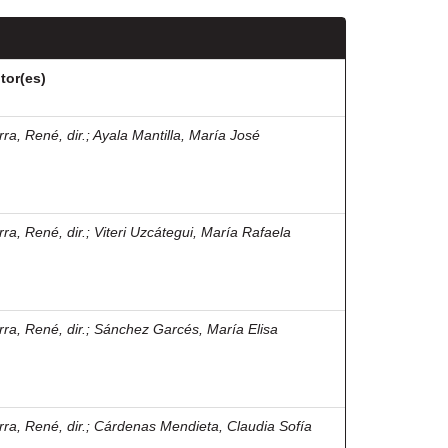
tor(es)
rra, René, dir.
;
Ayala Mantilla, María José
rra, René, dir.
;
Viteri Uzcátegui, María Rafaela
rra, René, dir.
;
Sánchez Garcés, María Elisa
rra, René, dir.
;
Cárdenas Mendieta, Claudia Sofía