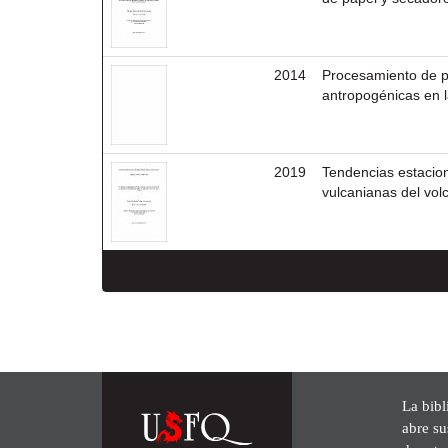
2014
Procesamiento de pa
antropogénicas en l
2019
Tendencias estacio
vulcanianas del vo
La bibl
abre su