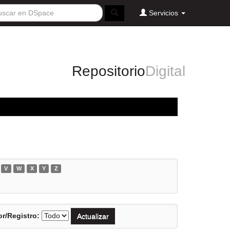
Servicios
Repositorio
Digital
V
W
X
Y
Z
r/Registro: