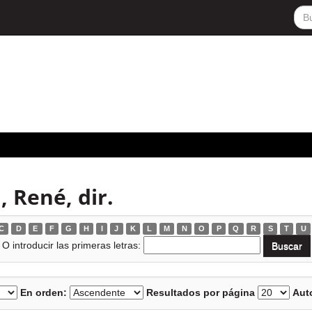
 René, dir.
C
D
E
F
G
H
I
J
K
L
M
N
O
P
Q
R
S
T
U
O introducir las primeras letras:
En orden:
Resultados por página
Auto