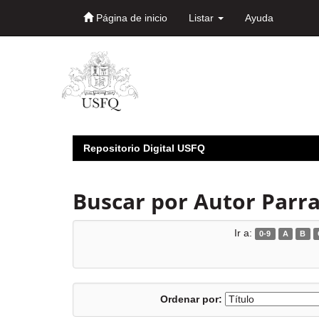
Página de inicio
Listar
Ayuda
Skip
navigation
Repositorio Digital USFQ
Buscar por Autor Parra,
Ir a:
0-9
A
B
Ordenar por: