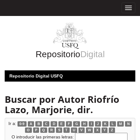
Skip
navigation
Repositorio
Digital
Repositorio Digital USFQ
Buscar por Autor Riofrío
Lazo, Marjorie, dir.
Ir a:
0-9
A
B
C
D
E
F
G
H
I
J
K
L
M
N
O
P
Q
R
S
T
U
V
W
X
Y
Z
O introducir las primeras letras: