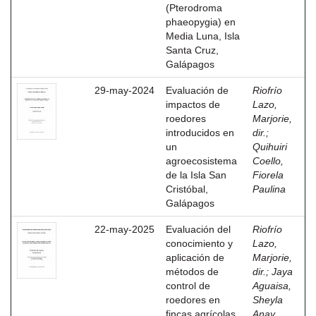
(Pterodroma
phaeopygia) en
Media Luna, Isla
Santa Cruz,
Galápagos
29-may-2024
Evaluación de
Riofrío
impactos de
Lazo,
roedores
Marjorie,
introducidos en
dir.
;
un
Quihuiri
agroecosistema
Coello,
de la Isla San
Fiorela
Cristóbal,
Paulina
Galápagos
22-may-2025
Evaluación del
Riofrío
conocimiento y
Lazo,
aplicación de
Marjorie,
métodos de
dir.
;
Jaya
control de
Aguaisa,
roedores en
Sheyla
fincas agrícolas
Anay