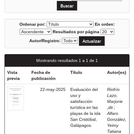
Ordenar por:
En orden:
Resultados por página
Autor/Registro:
Mostrando resultados 1 a 1 de 1
Vista
Fecha de
Título
Autor(es)
previa
publicación
22-may-2025
Evaluación del
Riofrío
uso y
Lazo,
satisfacción
Marjorie
turística en las
,dir.
;
playas de la isla
Alfaro
San Cristóbal,
González,
Galápagos.
Yeimy
Tatiana