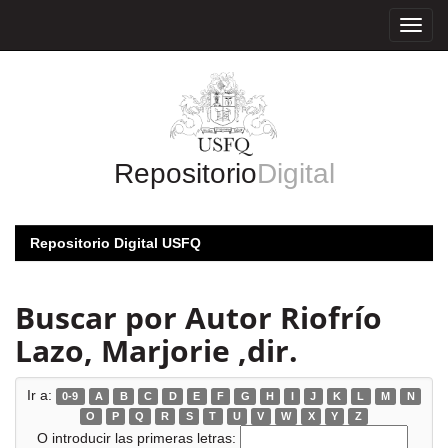
Skip
navigation
Repositorio
Digital
Repositorio Digital USFQ
Buscar por Autor Riofrío
Lazo, Marjorie ,dir.
Ir a:
0-9
A
B
C
D
E
F
G
H
I
J
K
L
M
N
O
P
Q
R
S
T
U
V
W
X
Y
Z
O introducir las primeras letras: